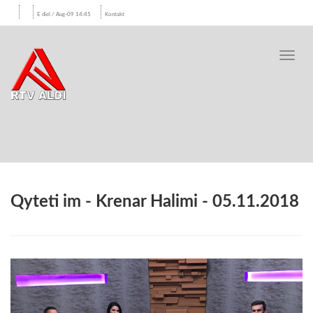
E diel / Aug-09 14:45
Kontakt
Toggl
navig
Qyteti im - Krenar Halimi - 05.11.2018