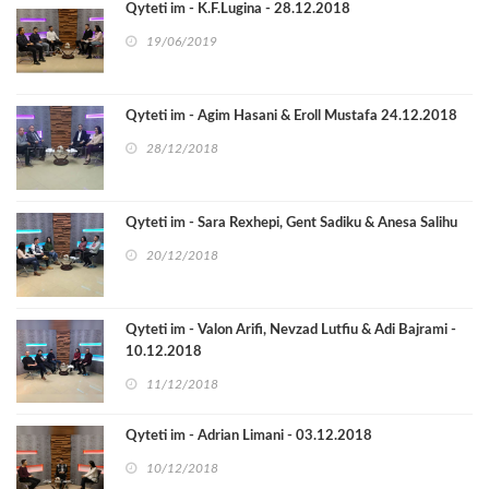
Qyteti im - K.F.Lugina - 28.12.2018
19/06/2019
Qyteti im - Agim Hasani & Eroll Mustafa 24.12.2018
28/12/2018
Qyteti im - Sara Rexhepi, Gent Sadiku & Anesa Salihu
20/12/2018
Qyteti im - Valon Arifi, Nevzad Lutfiu & Adi Bajrami -
10.12.2018
11/12/2018
Qyteti im - Adrian Limani - 03.12.2018
10/12/2018