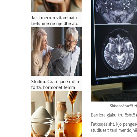
Ja si merren vitaminat e
tretshme në ujë dhe ato
në yndyrë
Studim: Gratë janë më të
forta, hormonët femra
shtypin dhimbjen më
mirë se opioidet
Shkencëtarët zb
Barriera gjaku-tru është
Fatkeqësisht, kjo penges
studiuesit tani mendojnë 