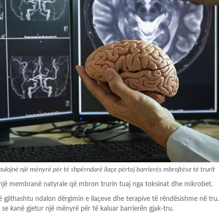
ulojnë një mënyrë për të shpërndarë ilaçe përtej barrierës mbrojtëse të trurit
 një membranë natyrale që mbron trurin tuaj nga toksinat dhe mikrobet.
ë gjithashtu ndalon dërgimin e ilaçeve dhe terapive të rëndësishme në tru
se kanë gjetur një mënyrë për të kaluar barrierën gjak-tru.