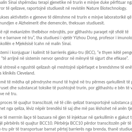
lin Sinai shpërndau terapi gjenetike në trurin e minjve duke përfituar ng
ror të qelizave, raportojnë studiuesit në revistën Nature Biotechnology.
kses aktivitetin e gjeneve të dëmshme në trurin e minjve laboratorikë që
mundjen e Alzheimerit dhe demencën, theksuan studiuesit.
të një mekanizëm thelbësor mbrojtës, por gjithashtu paraqet një sfidë të
 e barnave në tru”, tha studiuesi i vjetër Yizhou Dong, profesor i imunolo
ollën e Mjekësisë Icahn në malin Sinai.
istemi i konjuguar i kalimit të barrierës gjaku-tru (BCC), “e thyen këtë peng
t “të arrijnë në sistemin nervor qendror në mënyrë të sigurt dhe efikase”.
një shtresë e ngushtë qelizash që rreshtojnë sipërfaqet e brendshme të enë
s klinikës Cleveland.
a më të mëdha që përndryshe mund të hyjnë në tru përmes qarkullimit të g
ruset dhe substancat toksike të pushtojnë trurin, por gjithashtu e bën të 
e në tru.
 proces të quajtur transcitozë, në të cilin qelizat transportojnë substanca
et nga qeliza, lëviz nëpër brendësi të saj dhe më pas lëshohet në anën tje
je të merrnin ilaçe të bazuara në gjen të injektuar në qarkullimin e gjakut 
një përbërës të quajtur BCC10. Përbërja BCC10 përdor transcitozën për të 
u-tru për të transportuar barnat përtej barrierës nga brenda, thanë studiue