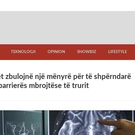
TEKNOLOGJI
OPINION
SHOWBIZ
LIFESTYLE
t zbulojnë një mënyrë për të shpërndarë
 barrierës mbrojtëse të trurit