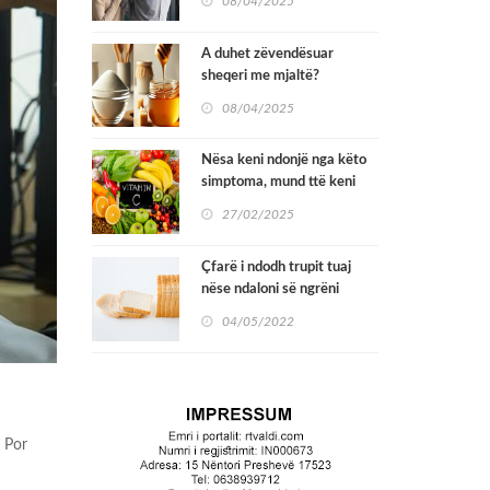
08/04/2025
se opioidet
A duhet zëvendësuar
sheqeri me mjaltë?
08/04/2025
Nësa keni ndonjë nga këto
simptoma, mund ttë keni
mungesë të vitaminës C
27/02/2025
Çfarë i ndodh trupit tuaj
nëse ndaloni së ngrëni
bukë?
04/05/2022
. Por