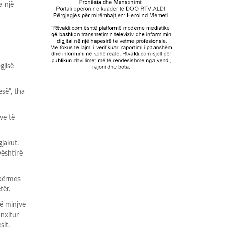
a një
gjisë
esë”, tha
ve të
jakut.
vështirë
 përmes
tër.
të minjve
nxitur
sit.