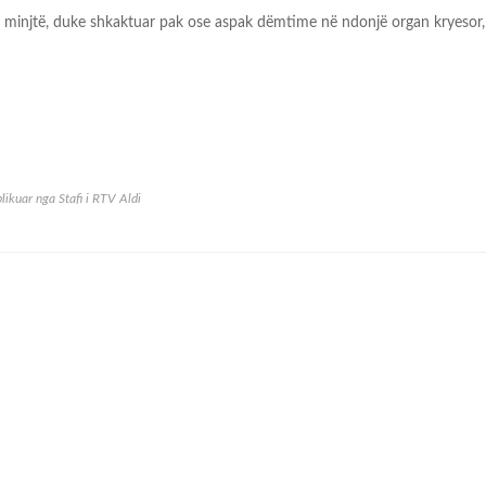
te minjtë, duke shkaktuar pak ose aspak dëmtime në ndonjë organ kryesor,
likuar nga
Stafi i RTV Aldi