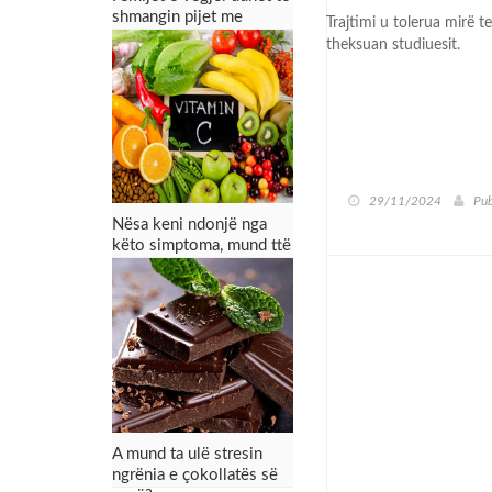
shmangin pijet me
Trajtimi u tolerua mirë 
ëmbëlsues, thonë
theksuan studiuesit.
ekspertët
29/11/2024
Pub
Nësa keni ndonjë nga
këto simptoma, mund ttë
keni mungesë të
vitaminës C
A mund ta ulë stresin
ngrënia e çokollatës së