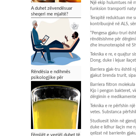
Një ekip hulumtues në ma
A duhet zëvendësuar
funksion transporti naty
sheqeri me mjaltë?
Terapitë reduktuan me su
kontribuojnë në ALS, së
“Pengesa gjaku-truri ësh
rëndësishme për dërgimin
dhe imunoterapisë në Shk
Teknika e re, e quajtur s
Dong, duke i lejuar ilaçe
Barriera gjak-tru është 
Rëndësia e ndihmës
gjakut brenda trurit, sipa
psikologjike për
menaxhimin e krizave
Barriera filtron molekul
emocionale
Kjo i pengon bakteret, vi
dërgimin e medikamentev
Teknika e re përfshin një
vetes. Substanca përfshih
Studiuesit ishin në gjend
duke e lidhur ilaçin me 
qelizat në barrierën gjak
Fëmijët e vegjël duhet të