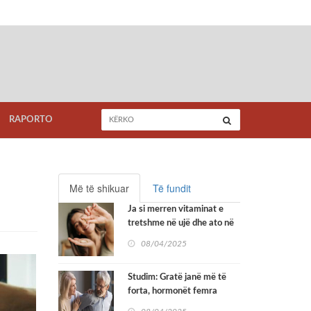
RAPORTO
Më të shikuar
Të fundit
Ja si merren vitaminat e
tretshme në ujë dhe ato në
yndyrë
08/04/2025
Studim: Gratë janë më të
forta, hormonët femra
shtypin dhimbjen më mirë