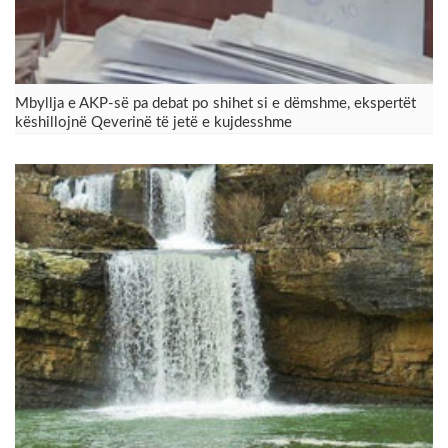
​Mbyllja e AKP-së pa debat po shihet si e dëmshme, ekspertët
këshillojnë Qeverinë të jetë e kujdesshme