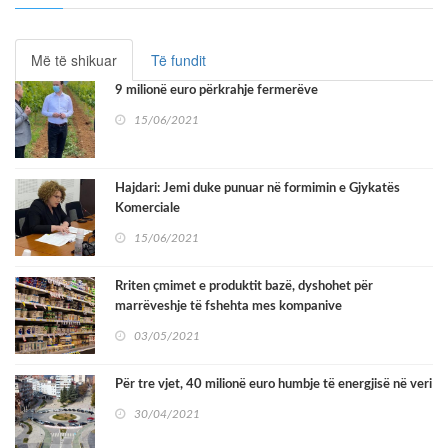
Më të shikuar
Të fundit
9 milionë euro përkrahje fermerëve
15/06/2021
Hajdari: Jemi duke punuar në formimin e Gjykatës
Komerciale
15/06/2021
Rriten çmimet e produktit bazë, dyshohet për
marrëveshje të fshehta mes kompanive
03/05/2021
Për tre vjet, 40 milionë euro humbje të energjisë në veri
30/04/2021