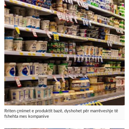
Rriten çmimet e produktit bazë, dyshohet për marrëveshje të
fshehta mes kompanive