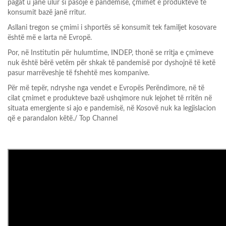
pagat u janë ulur si pasojë e pandemisë, çmimet e produkteve të
konsumit bazë janë rritur.
Asllani tregon se çmimi i shportës së konsumit tek familjet kosovare
është më e larta në Evropë.
Por, në Institutin për hulumtime, INDEP, thonë se rritja e çmimeve
nuk është bërë vetëm për shkak të pandemisë por dyshojnë të ketë
pasur marrëveshje të fshehtë mes kompanive.
Për më tepër, ndryshe nga vendet e Evropës Perëndimore, në të
cilat çmimet e produkteve bazë ushqimore nuk lejohet të rritën në
situata emergjente si ajo e pandemisë, në Kosovë nuk ka legjislacion
që e parandalon këtë./ Top Channel