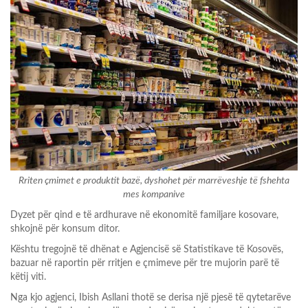
Rriten çmimet e produktit bazë, dyshohet për marrëveshje të fshehta
mes kompanive
Dyzet për qind e të ardhurave në ekonomitë familjare kosovare,
shkojnë për konsum ditor.
Kështu tregojnë të dhënat e Agjencisë së Statistikave të Kosovës,
bazuar në raportin për rritjen e çmimeve për tre mujorin parë të
këtij viti.
Nga kjo agjenci, Ibish Asllani thotë se derisa një pjesë të qytetarëve