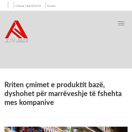
E shtunë / Aug-08 07:41
Kontakt
Toggl
navig
Rriten çmimet e produktit bazë,
dyshohet për marrëveshje të fshehta
mes kompanive