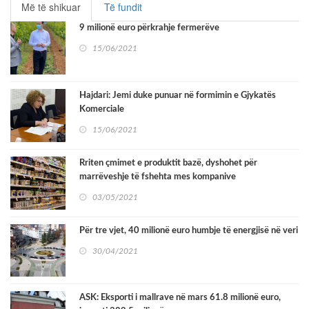
Më të shikuar
Të fundit
9 milionë euro përkrahje fermerëve
15/06/2021
Hajdari: Jemi duke punuar në formimin e Gjykatës
Komerciale
15/06/2021
Rriten çmimet e produktit bazë, dyshohet për
marrëveshje të fshehta mes kompanive
03/05/2021
Për tre vjet, 40 milionë euro humbje të energjisë në veri
30/04/2021
ASK: Eksporti i mallrave në mars 61.8 milionë euro,