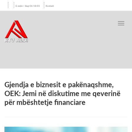
E enjte / Aug-06 18:03
Kontakt
Toggl
navig
​Gjendja e biznesit e pakënaqshme,
OEK: Jemi në diskutime me qeverinë
për mbështetje financiare