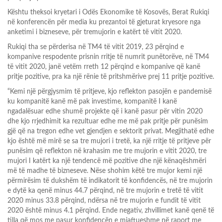
Kështu theksoi kryetari i Odës Ekonomike të Kosovës, Berat Rukiqi
në konferencën për media ku prezantoi të gjeturat kryesore nga
anketimi i bizneseve, për tremujorin e katërt të vitit 2020.
Rukiqi tha se përderisa në TM4 të vitit 2019, 23 përqind e
kompanive respodente prisnin rritje të numrit punëtorëve, në TM4
të vitit 2020, janë vetëm rreth 12 përqind e kompanive që kanë
pritje pozitive, pra ka një rënie të pritshmërive prej 11 pritje pozitive.
“Kemi një përgjysmim të pritjeve, kjo reflekton pasojën e pandemisë
ku kompanitë kanë më pak investime, kompanitë I kanë
ngadalësuar edhe shumë projekte që i kanë pasur për vitin 2020
dhe kjo rrjedhimit ka rezultuar edhe me më pak pritje për punësim
gjë që na tregon edhe vet gjendjen e sektorit privat. Megjithatë edhe
kjo është më mirë se sa tre mujori i tretë, ka një rritje të pritjeve për
punësim që reflekton në krahasim me tre mujorin e vitit 2020, tre
mujori I katërt ka një tendencë më pozitive dhe një kënaqëshmëri
më të madhe të bizneseve. Nëse shohim këtë tre mujor kemi një
përmirësim të dukshëm të indikatorit të konfidencës, në tre mujorin
e dytë ka qenë minus 44.7 përqind, në tre mujorin e tretë të vitit
2020 minus 33.8 përqind, ndërsa në tre mujorin e fundit të vitit
2020 është minus 4.1 përqind. Ende negativ, zhvillimet kanë qenë të
tilla që mos me pasur konfidencën e mjaftueshme në raport me