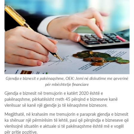
​Gjendja e biznesit e pakënaqshme, OEK: Jemi në diskutime me qeverinë
për mbështetje financiare
Gjendja e biznesit në tremujorin e katërt 2020 është e
pakënaqshme, përkatësisht rreth 45 përqind e bizneseve kanë
vlerësuar së kanë një gjendje jo të kënaqshme biznesore.
Megjithatë, në krahasim me tremujorin e paraprak gjendja e biznesit
ka shënuar një përmirësim të lehtë, pasi që përqindja e bizneseve që
vlerësojnë situatën e aktuale si të pakënaqshme është më e vogël
për pritje pozitive.