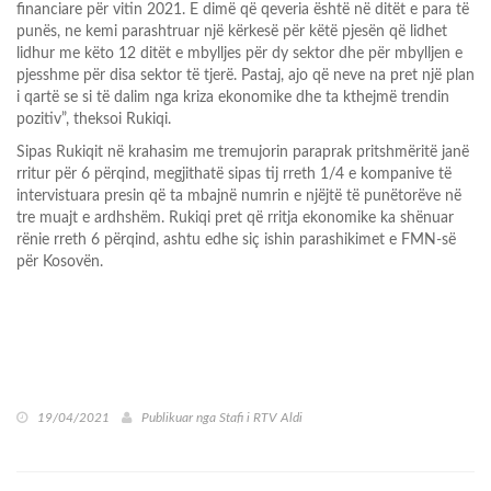
financiare për vitin 2021. E dimë që qeveria është në ditët e para të
punës, ne kemi parashtruar një kërkesë për këtë pjesën që lidhet
lidhur me këto 12 ditët e mbylljes për dy sektor dhe për mbylljen e
pjesshme për disa sektor të tjerë. Pastaj, ajo që neve na pret një plan
i qartë se si të dalim nga kriza ekonomike dhe ta kthejmë trendin
pozitiv”, theksoi Rukiqi.
Sipas Rukiqit në krahasim me tremujorin paraprak pritshmëritë janë
rritur për 6 përqind, megjithatë sipas tij rreth 1/4 e kompanive të
intervistuara presin që ta mbajnë numrin e njëjtë të punëtorëve në
tre muajt e ardhshëm. Rukiqi pret që rritja ekonomike ka shënuar
rënie rreth 6 përqind, ashtu edhe siç ishin parashikimet e FMN-së
për Kosovën.
19/04/2021
Publikuar nga
Stafi i RTV Aldi