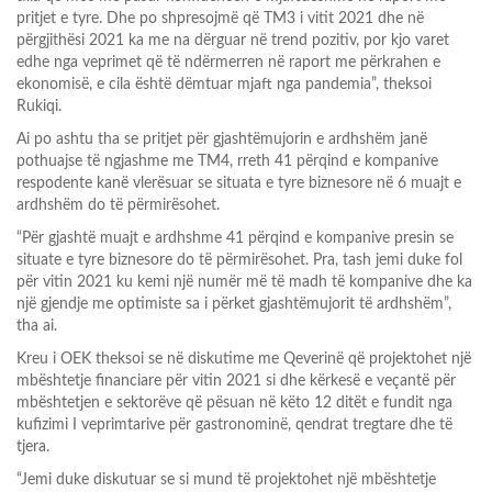
pritjet e tyre. Dhe po shpresojmë që TM3 i vitit 2021 dhe në
përgjithësi 2021 ka me na dërguar në trend pozitiv, por kjo varet
edhe nga veprimet që të ndërmerren në raport me përkrahen e
ekonomisë, e cila është dëmtuar mjaft nga pandemia”, theksoi
Rukiqi.
Ai po ashtu tha se pritjet për gjashtëmujorin e ardhshëm janë
pothuajse të ngjashme me TM4, rreth 41 përqind e kompanive
respodente kanë vlerësuar se situata e tyre biznesore në 6 muajt e
ardhshëm do të përmirësohet.
“Për gjashtë muajt e ardhshme 41 përqind e kompanive presin se
situate e tyre biznesore do të përmirësohet. Pra, tash jemi duke fol
për vitin 2021 ku kemi një numër më të madh të kompanive dhe ka
një gjendje me optimiste sa i përket gjashtëmujorit të ardhshëm”,
tha ai.
Kreu i OEK theksoi se në diskutime me Qeverinë që projektohet një
mbështetje financiare për vitin 2021 si dhe kërkesë e veçantë për
mbështetjen e sektorëve që pësuan në këto 12 ditët e fundit nga
kufizimi I veprimtarive për gastronominë, qendrat tregtare dhe të
tjera.
“Jemi duke diskutuar se si mund të projektohet një mbështetje