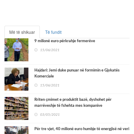
Më të shikuar
Të fundit
9 milionë euro përkrahje fermerëve
15/06/2021
Hajdari: Jemi duke punuar në formimin e Gjykatës
Komerciale
15/06/2021
Rriten çmimet e produktit bazë, dyshohet për
marrëveshje të fshehta mes kompanive
03/05/2021
Për tre vjet, 40 milionë euro humbje të energjisë në veri