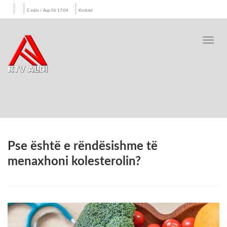
E enjte / Aug-06 17:04
Kontakt
Toggl
navig
Pse është e rëndësishme të
menaxhoni kolesterolin?