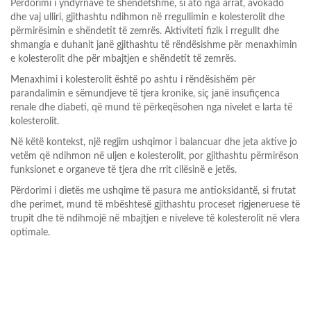
Përdorimi i yndyrnave të shëndetshme, si ato nga arrat, avokado
dhe vaj ulliri, gjithashtu ndihmon në rregullimin e kolesterolit dhe
përmirësimin e shëndetit të zemrës. Aktiviteti fizik i rregullt dhe
shmangia e duhanit janë gjithashtu të rëndësishme për menaxhimin
e kolesterolit dhe për mbajtjen e shëndetit të zemrës.
Menaxhimi i kolesterolit është po ashtu i rëndësishëm për
parandalimin e sëmundjeve të tjera kronike, siç janë insufiçenca
renale dhe diabeti, që mund të përkeqësohen nga nivelet e larta të
kolesterolit.
Në këtë kontekst, një regjim ushqimor i balancuar dhe jeta aktive jo
vetëm që ndihmon në uljen e kolesterolit, por gjithashtu përmirëson
funksionet e organeve të tjera dhe rrit cilësinë e jetës.
Përdorimi i dietës me ushqime të pasura me antioksidantë, si frutat
dhe perimet, mund të mbështesë gjithashtu proceset rigjeneruese të
trupit dhe të ndihmojë në mbajtjen e niveleve të kolesterolit në vlera
optimale.