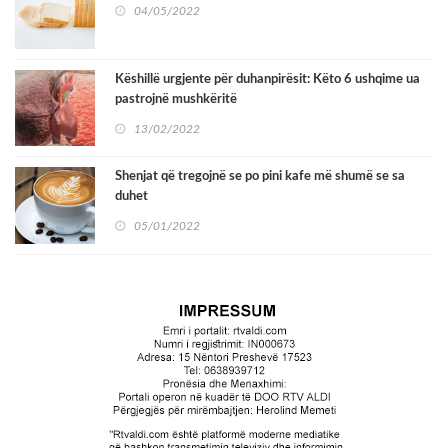
04/05/2022
Këshillë urgjente për duhanpirësit: Këto 6 ushqime ua
pastrojnë mushkëritë
13/02/2022
Shenjat që tregojnë se po pini kafe më shumë se sa
duhet
05/01/2022