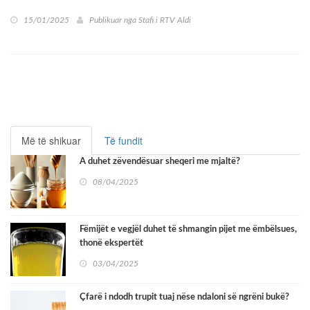
15/01/2025
Publikuar nga
Stafi i RTV Aldi
Më të shikuar
Të fundit
A duhet zëvendësuar sheqeri me mjaltë?
08/04/2025
Fëmijët e vegjël duhet të shmangin pijet me ëmbëlsues,
thonë ekspertët
03/04/2025
Çfarë i ndodh trupit tuaj nëse ndaloni së ngrëni bukë?