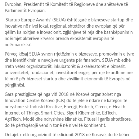
Evropian, Presidentit të Komitetit të Regjioneve dhe anëtarëve të
Parlamentit Evropian.
‘Startup Europe Awards’ (SEUA) është garë e bizneseve startup dhe
inovative në nivel lokal, regjional, shtetëror dhe evropian që për
qëllim ka nxitjen e inovacionit, zgjidhjeve të reja dhe bashkëpunimin
ndërmjet akterëve kryesor brenda ekosistemit evropian të
ndërmarrësisë.
Përveç kësaj SEUA synon rrjetëzimin e bizneseve, promovimin e tyre
dhe identifikimin e nevojave urgjente për financim. SEUA mbledhë
rreth vetes organizatorët, inkubatorët & akseleratorët e biznesit,
universitetet, fondacionet, investitorët engjëj, për një të ardhme më
të mirë për bizneset startup dhe zhvillimit ekonomik të Evropës në
përgjithësi.
Gara prestigjioze që nga viti 2018 në Kosovë organizohet nga
Innovation Centre Kosovo (ICK) do të jetë e ndarë në kategori të
ndryshme si: Industri Kreative, Energji, Fintech, Green, e-Health,
Internet of Things, Smart Cities, Siguri Kibernetike, EdTech,
AgriTech, Modë dhe ndryshime klimatike. Fituesi i garës shtetërore,
do të përfaqësojë vendin tonë në nivel të kontinentit.
Detajet rreth organizimit të edicionit 2018 në Kosovë, do të bëhen