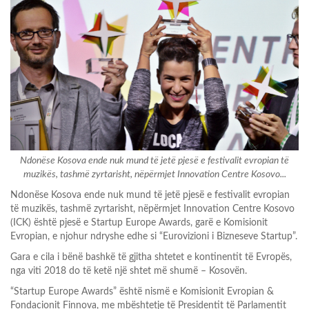
Ndonëse Kosova ende nuk mund të jetë pjesë e festivalit evropian të
muzikës, tashmë zyrtarisht, nëpërmjet Innovation Centre Kosovo...
Ndonëse Kosova ende nuk mund të jetë pjesë e festivalit evropian
të muzikës, tashmë zyrtarisht, nëpërmjet Innovation Centre Kosovo
(ICK) është pjesë e Startup Europe Awards, garë e Komisionit
Evropian, e njohur ndryshe edhe si “Eurovizioni i Bizneseve Startup”.
Gara e cila i bënë bashkë të gjitha shtetet e kontinentit të Evropës,
nga viti 2018 do të ketë një shtet më shumë – Kosovën.
“Startup Europe Awards” është nismë e Komisionit Evropian &
Fondacionit Finnova, me mbështetje të Presidentit të Parlamentit