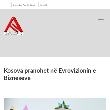
E premte / Aug-07 00:13
Kontakt
Toggl
navig
Kosova pranohet në Evrovizionin e
Bizneseve