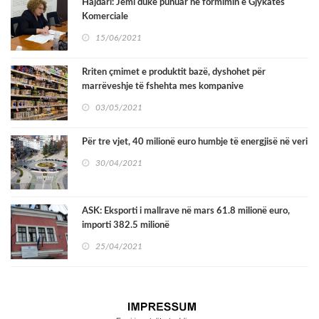
Hajdari: Jemi duke punuar në formimin e Gjykatës
Komerciale
15/06/2021
Rriten çmimet e produktit bazë, dyshohet për
marrëveshje të fshehta mes kompanive
03/05/2021
Për tre vjet, 40 milionë euro humbje të energjisë në veri
30/04/2021
ASK: Eksporti i mallrave në mars 61.8 milionë euro,
importi 382.5 milionë
25/04/2021