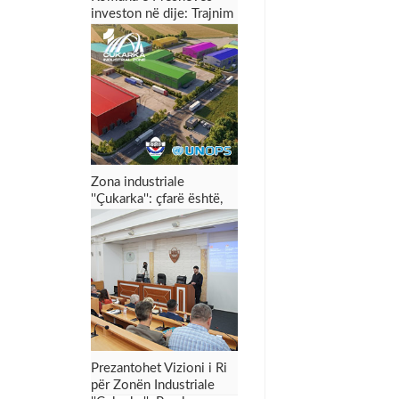
investon në dije: Trajnim
dyditor për punonjësit
për menaxhimin e zonës
industriale dhe tërheqjen
e investimeve
Zona industriale
''Çukarka'': çfarë është,
për çfarë shërben dhe
çfarë mund t’i sjellë
Preshevës
Prezantohet Vizioni i Ri
për Zonën Industriale