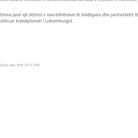
shme janë një dëshmi e marrëdhënieve të shkëlqyera dhe partneritetit të
 shkruar kryediplomati i Luksemburgut.
likuar nga
Stafi i RTV Aldi