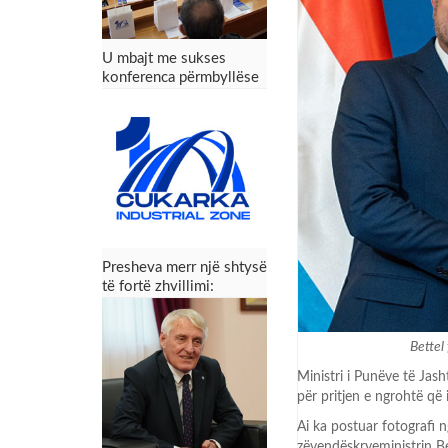
U mbajt me sukses
konferenca përmbyllëse
e projektit Zona
Industriale “Çukarka” –
Presheva fiton mundësi
të reja zhvillimi
Presheva merr një shtysë
të fortë zhvillimi:
Konferenca përmbyllëse
e projektit Zona
Industriale “Çukarka”
Bettel
Ministri i Punëve të Jash
për pritjen e ngrohtë që 
Ai ka postuar fotografi n
zëvendëskryeministrin Be