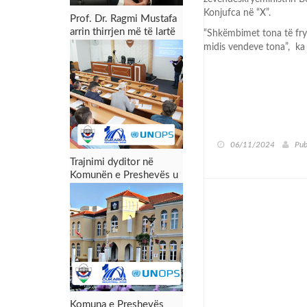
Konjufca në “X”.
Prof. Dr. Ragmi Mustafa
arrin thirrjen më të lartë
“Shkëmbimet tona të fryt
akademike
midis vendeve tona”, ka
06/11/2024
Pub
Trajnimi dyditor në
Komunën e Preshevës u
përmbyll me sukses:
Forcimi i kapaciteteve
për menaxhimin e zonës
industriale dhe tërheqjen
e investimeve
Komuna e Preshevës