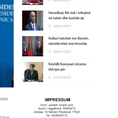
08/04/2025
Sigurimit në OKB
Haradinaj: Ne nuk i shkojmë
në takim dhe kushdo që
mbështet vazhdimin e
08/04/2025
qeverisë Kurti i bënë dëm
Kosovës
Kallasi takohet me Ramën,
nënshkruhet marrëveshja
për hekurudhën Durrës –
08/04/2025
Rrogozhinë
Këshilli Komunal miraton
thirrjen për
bashkëfinancimin e
24/02/2025
Projekteve në fushën e
informimit publik për Vitin
2025
htetit
 Glauk