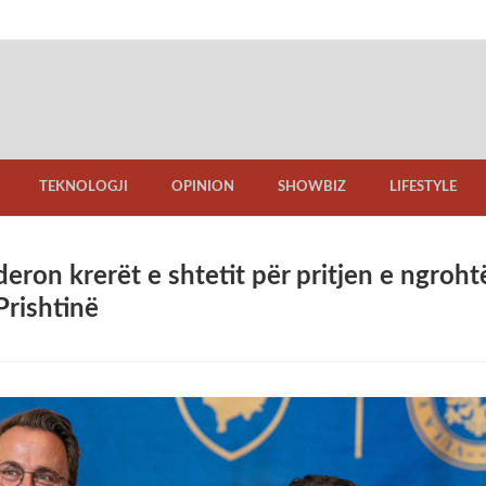
TEKNOLOGJI
OPINION
SHOWBIZ
LIFESTYLE
deron krerët e shtetit për pritjen e ngroht
Prishtinë