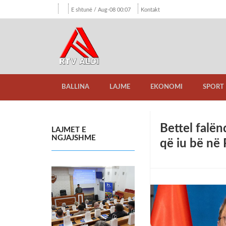
E shtunë / Aug-08 00:07
Kontakt
BALLINA
LAJME
EKONOMI
SPORT
Bettel falën
LAJMET E
NGJAJSHME
që iu bë në 