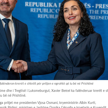
 falënderon krerët e shtetit për pritjen e ngrohtë që iu bë në Prishtinë
tme dhe i Tregtisë i Luksmeburgut, Xavier Bettel ka falënderuar krerët e s
iu bë në Prishtinë.
ga pritjet me presidenten Vjosa Osmani, kryeministrin Albin Kurti,
snik Bislimi, ministren e Jashtme Donika Gërvalla e kryetarin e Kuvendit,