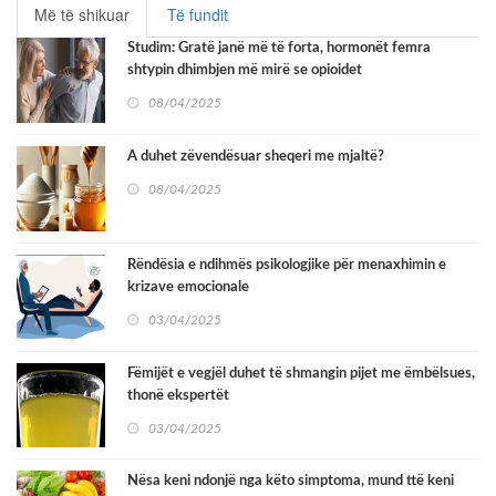
Më të shikuar
Të fundit
Studim: Gratë janë më të forta, hormonët femra
shtypin dhimbjen më mirë se opioidet
08/04/2025
A duhet zëvendësuar sheqeri me mjaltë?
08/04/2025
Rëndësia e ndihmës psikologjike për menaxhimin e
krizave emocionale
03/04/2025
Fëmijët e vegjël duhet të shmangin pijet me ëmbëlsues,
thonë ekspertët
03/04/2025
Nësa keni ndonjë nga këto simptoma, mund ttë keni