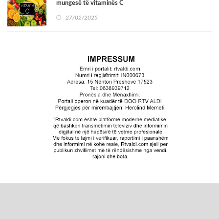
mungesë të vitaminës C
27/02/2025