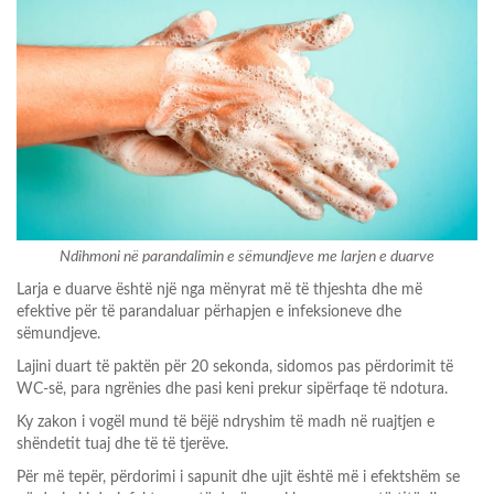
Ndihmoni në parandalimin e sëmundjeve me larjen e duarve
Larja e duarve është një nga mënyrat më të thjeshta dhe më
efektive për të parandaluar përhapjen e infeksioneve dhe
sëmundjeve.
Lajini duart të paktën për 20 sekonda, sidomos pas përdorimit të
WC-së, para ngrënies dhe pasi keni prekur sipërfaqe të ndotura.
Ky zakon i vogël mund të bëjë ndryshim të madh në ruajtjen e
shëndetit tuaj dhe të të tjerëve.
Për më tepër, përdorimi i sapunit dhe ujit është më i efektshëm se