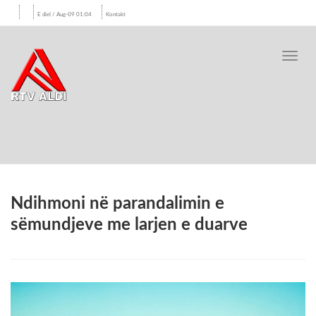
E diel / Aug-09 01:04
Kontakt
Toggl
navig
Ndihmoni në parandalimin e
sëmundjeve me larjen e duarve