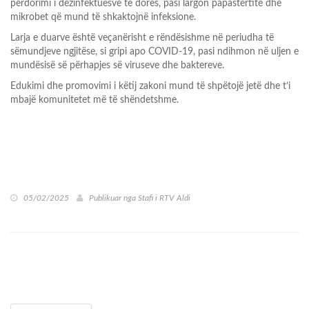
përdorimi i dezinfektuesve të dorës, pasi largon papastërtitë dhe
mikrobet që mund të shkaktojnë infeksione.
Larja e duarve është veçanërisht e rëndësishme në periudha të
sëmundjeve ngjitëse, si gripi apo COVID-19, pasi ndihmon në uljen e
mundësisë së përhapjes së viruseve dhe baktereve.
Edukimi dhe promovimi i këtij zakoni mund të shpëtojë jetë dhe t’i
mbajë komunitetet më të shëndetshme.
05/02/2025
Publikuar nga
Stafi i RTV Aldi