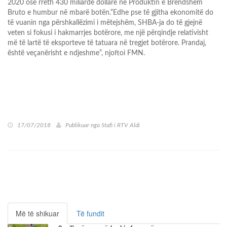
2020 ose rreth 430 miliardë dollarë në Produktin e Brendshëm
Bruto e humbur në mbarë botën.“Edhe pse të gjitha ekonomitë do
të vuanin nga përshkallëzimi i mëtejshëm, SHBA-ja do të gjejnë
veten si fokusi i hakmarrjes botërore, me një përqindje relativisht
më të lartë të eksporteve të tatuara në tregjet botërore. Prandaj,
është veçanërisht e ndjeshme”, njoftoi FMN.
17/07/2018
Publikuar nga
Stafi i RTV Aldi
Më të shikuar
Të fundit