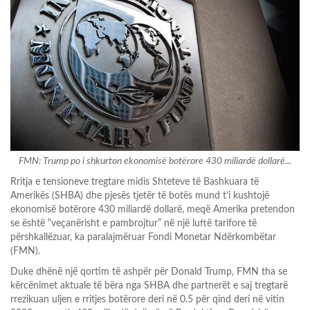
FMN: Trump po i shkurton ekonomisë botërore 430 miliardë dollarë...
Rritja e tensioneve tregtare midis Shteteve të Bashkuara të
Amerikës (SHBA) dhe pjesës tjetër të botës mund t’i kushtojë
ekonomisë botërore 430 miliardë dollarë, meqë Amerika pretendon
se është “veçanërisht e pambrojtur” në një luftë tarifore të
përshkallëzuar, ka paralajmëruar Fondi Monetar Ndërkombëtar
(FMN).
Duke dhënë një qortim të ashpër për Donald Trump, FMN tha se
kërcënimet aktuale të bëra nga SHBA dhe partnerët e saj tregtarë
rrezikuan uljen e rritjes botërore deri në 0.5 për qind deri në vitin