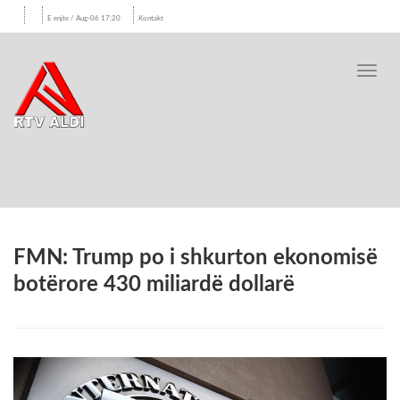
E enjte / Aug-06 17:20
Kontakt
Toggl
navig
FMN: Trump po i shkurton ekonomisë
botërore 430 miliardë dollarë