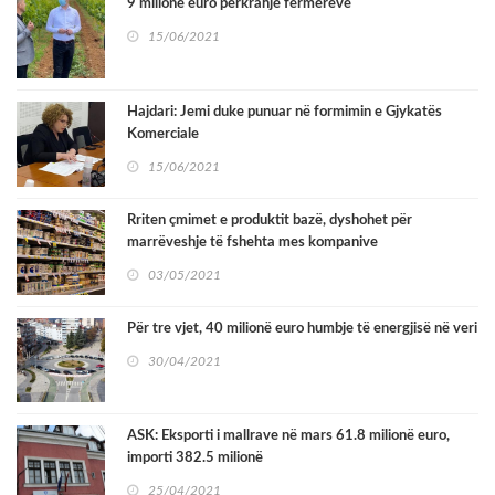
9 milionë euro përkrahje fermerëve
15/06/2021
Hajdari: Jemi duke punuar në formimin e Gjykatës
Komerciale
15/06/2021
Rriten çmimet e produktit bazë, dyshohet për
marrëveshje të fshehta mes kompanive
03/05/2021
Për tre vjet, 40 milionë euro humbje të energjisë në veri
30/04/2021
ASK: Eksporti i mallrave në mars 61.8 milionë euro,
importi 382.5 milionë
25/04/2021