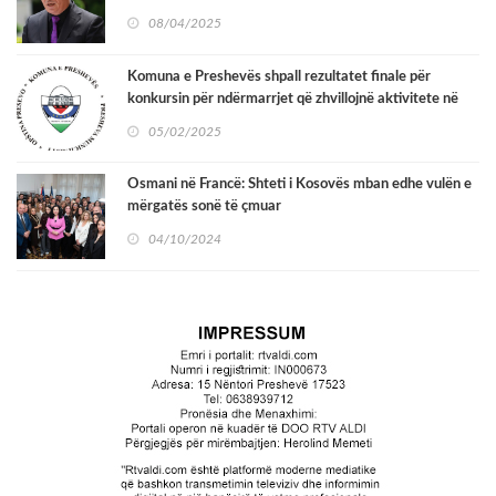
08/04/2025
Komuna e Preshevës shpall rezultatet finale për
konkursin për ndërmarrjet që zhvillojnë aktivitete në
zona rurale
05/02/2025
Osmani në Francë: Shteti i Kosovës mban edhe vulën e
mërgatës sonë të çmuar
04/10/2024