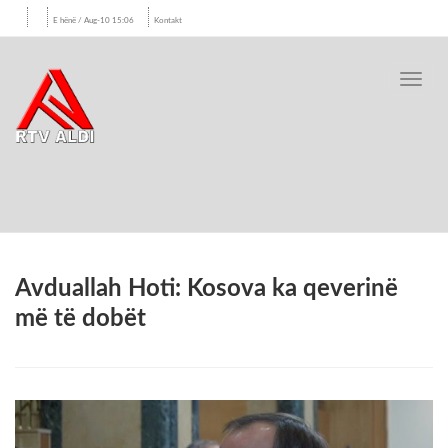
E hënë / Aug-10 15:06
Kontakt
Toggl
navig
Avduallah Hoti: Kosova ka qeverinë
më të dobët