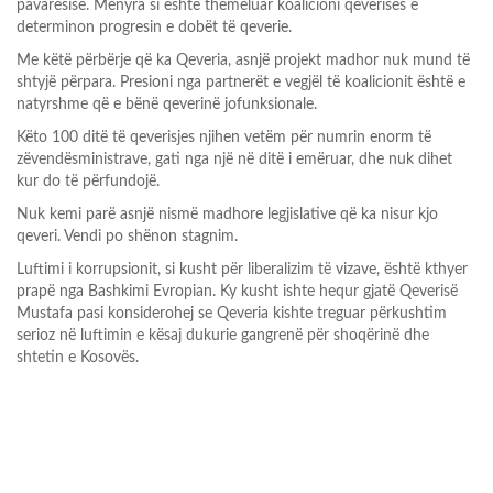
pavarësisë. Mënyra si është themeluar koalicioni qeverisës e
determinon progresin e dobët të qeverie.
Me këtë përbërje që ka Qeveria, asnjë projekt madhor nuk mund të
shtyjë përpara. Presioni nga partnerët e vegjël të koalicionit është e
natyrshme që e bënë qeverinë jofunksionale.
Këto 100 ditë të qeverisjes njihen vetëm për numrin enorm të
zëvendësministrave, gati nga një në ditë i emëruar, dhe nuk dihet
kur do të përfundojë.
Nuk kemi parë asnjë nismë madhore legjislative që ka nisur kjo
qeveri. Vendi po shënon stagnim.
Luftimi i korrupsionit, si kusht për liberalizim të vizave, është kthyer
prapë nga Bashkimi Evropian. Ky kusht ishte hequr gjatë Qeverisë
Mustafa pasi konsiderohej se Qeveria kishte treguar përkushtim
serioz në luftimin e kësaj dukurie gangrenë për shoqërinë dhe
shtetin e Kosovës.