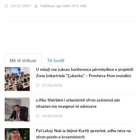
19/12/2017
Publikuar nga
Stafi i RTV Aldi
Më të shikuar
Të fundit
U mbajt me sukses konferenca përmbyllëse e projektit
Zona Industriale “Çukarka” – Presheva fiton mundësi
të reja zhvillimi
27/02/2026
z.Aliu: Shërbimi i urbanizmit ofron asistencë për
situaten me mungesë të adresave
14/04/2025
Pal Lekaj: Nuk ia bëjmë Kurtit qeverinë, edhe nëse na
ofron postin e kryeministrit