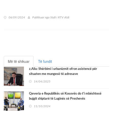
06/09/2024
Publikuar nga
Stafi i RTV Aldi
Më të shikuar
Të fundit
z.Aliu: Shërbimi i urbanizmit ofron asistencë për
situaten me mungesë të adresave
14/04/2025
Qeveria e Republikës së Kosovës do t'i mbështesë
bujgit shiptarë të Luginës së Preshevës
11/10/2024