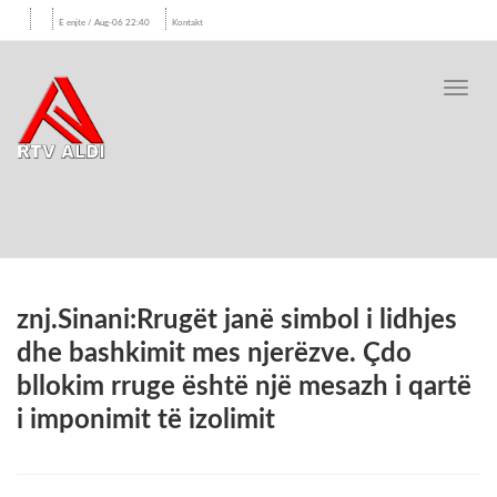
E enjte / Aug-06 22:40
Kontakt
Toggl
navig
znj.Sinani:Rrugët janë simbol i lidhjes
dhe bashkimit mes njerëzve. Çdo
bllokim rruge është një mesazh i qartë
i imponimit të izolimit