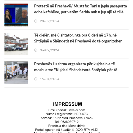
Protestë në Preshevë/ Mustafa: Tani u japin pasaporta
edhe kafshëve, por vetëm Serbia nuk u jep një të tillë
shqiptarëve
20/09/2024
Të dielën, më 8 shtator, nga ora 8 deri në 17h, në
Shtëpinë e Shëndetit në Preshevë do të organizohen
kontrolla preventive.
06/09/2024
Preshevës i'u shtua organizata për kujdesin e të
moshuarve ''Kujdesi Shëndetsorë Shtëpiak për të
Moshuar''
15/04/2024