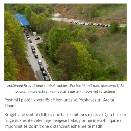
znj.Sinani:Rrugët janë simbol i lidhjes dhe bashkimit mes njerëzve. Çdo
bllokim rruge është një mesazh i qartë i imponimit të izolimit
Postimi i plotë i kryetarës së komunës së Preshevës znj.Ardita
Sinani:
Rrugët janë simbol i lidhjes dhe bashkimit mes njerëzve. Çdo bllokim
rruge nuk është vetëm një pengesë fizike, por një mesazh i qartë i
imponimit të izolimit dhe distancimit edhe më të madh.