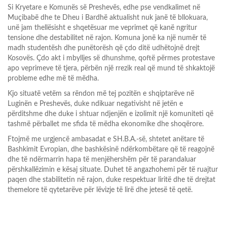
Si Kryetare e Komunës së Preshevës, edhe pse vendkalimet në
Muçibabë dhe te Dheu i Bardhë aktualisht nuk janë të bllokuara,
unë jam thellësisht e shqetësuar me veprimet që kanë ngritur
tensione dhe destabilitet në rajon. Komuna jonë ka një numër të
madh studentësh dhe punëtorësh që çdo ditë udhëtojnë drejt
Kosovës. Çdo akt i mbylljes së dhunshme, qoftë përmes protestave
apo veprimeve të tjera, përbën një rrezik real që mund të shkaktojë
probleme edhe më të mëdha.
Kjo situatë vetëm sa rëndon më tej pozitën e shqiptarëve në
Luginën e Preshevës, duke ndikuar negativisht në jetën e
përditshme dhe duke i shtuar ndjenjën e izolimit një komuniteti që
tashmë përballet me sfida të mëdha ekonomike dhe shoqërore.
Ftojmë me urgjencë ambasadat e SH.B.A.-së, shtetet anëtare të
Bashkimit Evropian, dhe bashkësinë ndërkombëtare që të reagojnë
dhe të ndërmarrin hapa të menjëhershëm për të parandaluar
përshkallëzimin e kësaj situate. Duhet të angazhohemi për të ruajtur
paqen dhe stabilitetin në rajon, duke respektuar liritë dhe të drejtat
themelore të qytetarëve për lëvizje të lirë dhe jetesë të qetë.