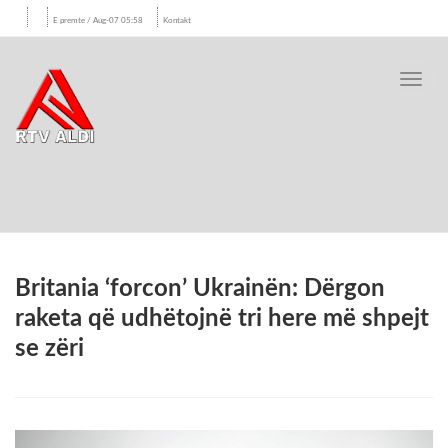
E premte / Aug-07 05:58
Kontakt
Toggl
navig
Britania ‘forcon’ Ukrainën: Dërgon
raketa që udhëtojnë tri here më shpejt
se zëri