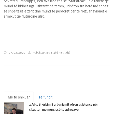
Sekretari i Mbrojtjes, Ben Wallace tha se “Starstreak”, një raketë që
mund të hidhet nga ushtarët në terren, udhëton tre herë më shpejt
se shpejtësia e zërit dhe mund të përdoret për të rrëzuar avionët e
armikut që fluturojnë ulët.
27/03/2022
Publikuar nga
Stafi i RTV Aldi
Më të shikuar
Të fundit
z.Aliu: Shërbimi i urbanizmit ofron asistencë për
situaten me mungesë të adresave