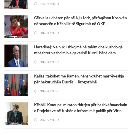
14/04/2025
Gërvalla udhëton për në Nju Jork, përfaqëson Kosovën
në seancën e Këshillit të Sigurimit në OKB
08/04/2025
Haradinaj: Ne nuk i shkojmë në takim dhe kushdo që
mbështet vazhdimin e qeverisë Kurti i bënë dëm
Kosovës
08/04/2025
Kallasi takohet me Ramën, nënshkruhet marrëveshja
për hekurudhën Durrës – Rrogozhinë
08/04/2025
Këshilli Komunal miraton thirrjen për bashkëfinancimin
e Projekteve në fushën e informimit publik për Vitin
2025
24/02/2025