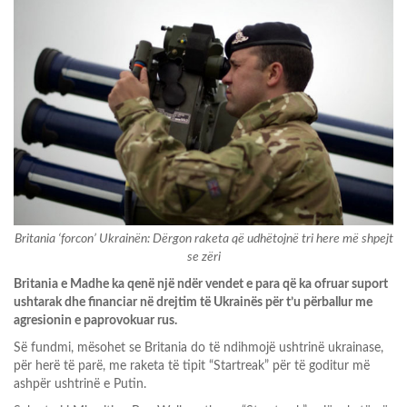
Britania ‘forcon’ Ukrainën: Dërgon raketa që udhëtojnë tri here më shpejt
se zëri
Britania e Madhe ka qenë një ndër vendet e para që ka ofruar suport
ushtarak dhe financiar në drejtim të Ukrainës për t’u përballur me
agresionin e paprovokuar rus.
Së fundmi, mësohet se Britania do të ndihmojë ushtrinë ukrainase,
për herë të parë, me raketa të tipit “Startreak” për të goditur më
ashpër ushtrinë e Putin.