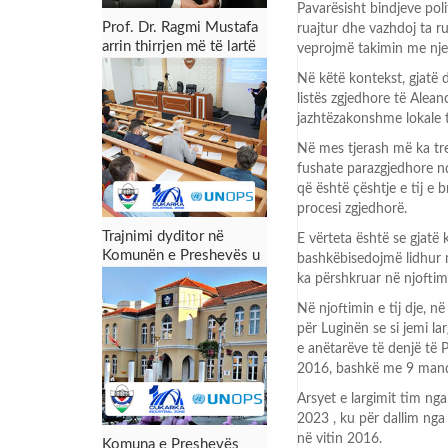
Pavarësisht bindjeve po
Prof. Dr. Ragmi Mustafa
ruajtur dhe vazhdoj ta ru
arrin thirrjen më të lartë
veprojmë takimin me nj
akademike
Në këtë kontekst, gjatë 
listës zgjedhore të Alea
jazhtëzakonshme lokale t
Në mes tjerash më ka tre
fushate parazgjedhore n
që është çështje e tij e 
procesi zgjedhorë.
Trajnimi dyditor në
E vërteta është se gjatë
Komunën e Preshevës u
bashkëbisedojmë lidhur
përmbyll me sukses:
ka përshkruar në njoftim
Forcimi i kapaciteteve
Në njoftimin e tij dje,
për menaxhimin e zonës
për Luginën se si jemi l
industriale dhe tërheqjen
e anëtarëve të denjë të P
e investimeve
2016, bashkë me 9 manda
Arsyet e largimit tim ng
2023 , ku për dallim nga 
në vitin 2016.
Komuna e Preshevës