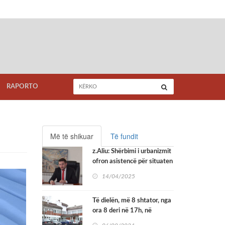
RAPORTO
Më të shikuar
Të fundit
z.Aliu: Shërbimi i urbanizmit
ofron asistencë për situaten
me mungesë të adresave
14/04/2025
Të dielën, më 8 shtator, nga
ora 8 deri në 17h, në
Shtëpinë e Shëndetit në