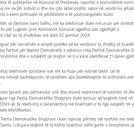
litike të qytetarëve në Komunë të Preshevës, raportin e komunikimit norm
aj me secilin individ si dhe me çdo akter politik, sepse në vendin ku jeto
erëz e kemi pothuajse të përditshëm e të pashmangshëm kudo.
ditës së djeshme Sami Salihu, më ka telefonuar duke më uruar për dorëzi
ncës për Luginën pran Komisionit komunal zgjedhor për zgjedhjet e
ë cilat do të zhvillohen më datë 02 qershor 2024.
guar për narrativën e ashpër publike që ka vendosur ta zhvilloj në kuadër
daj Partisë për Veprim Demokratik e sidomos ndaj Partisë Demokratike S
brendshme dhe e subjektit që drejton se si e kanë planifikuar t’i qasen gjatë
 kësaj telefonate spontane nuk më ka ftuar për ndonjë takim, që të
 me ndonjë bashkëpunim të tanishëm apo bashkëveprim të ardhshëm asht
.
 në mes tjerash jam përmendur unë dhe shumë veprimtarë të sotshëm të Al
arguar nga Partia Demokratike Shqiptare duke tentuar që largimin tonë në 
DSH-së, ta relativizoj e barazvlerësoj me braktisjen e tij nga subjekti në v
te këshilltarësh.
a Partia Demokratike Shqiptare i kam sqaruar përmes një njoftimi me datë 
Samiu i cili para largimit të tij kishte braktisur edhe garën e brendshme 