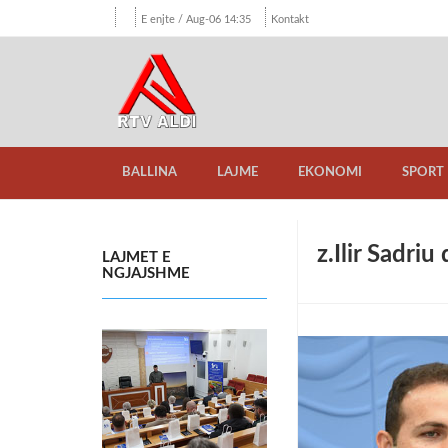
E enjte / Aug-06 14:35
Kontakt
BALLINA
LAJME
EKONOMI
SPORT
z.Ilir Sadri
LAJMET E
NGJAJSHME