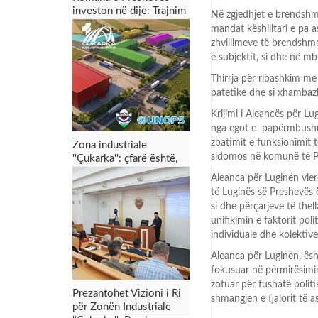
investon në dije: Trajnim
Në zgjedhjet e brendshme
dyditor për punonjësit
mandat këshilltari e pa 
për menaxhimin e zonës
zhvillimeve të brendshm
industriale dhe tërheqjen
e subjektit, si dhe në mb
e investimeve
Thirrja për ribashkim me
patetike dhe si xhambazll
Krijimi i Aleancës për L
nga egot e papërmbushura 
zbatimit e funksionimit t
Zona industriale
sidomos në komunë të P
''Çukarka'': çfarë është,
për çfarë shërben dhe
Aleanca për Luginën vler
çfarë mund t’i sjellë
të Luginës së Preshevës ë
Preshevës
si dhe përçarjeve të thel
unifikimin e faktorit pol
individuale dhe kolektiv
Aleanca për Luginën, ësh
fokusuar në përmirësimin
zotuar për fushatë politi
Prezantohet Vizioni i Ri
shmangjen e fjalorit të a
për Zonën Industriale