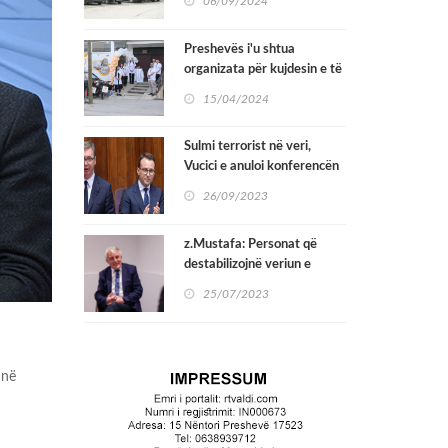
06/09/2024
Preshevë do të organizohen
kontrolla preventive.
Preshevës i'u shtua
organizata për kujdesin e të
moshuarve ''Kujdesi
15/04/2024
Shëndetsorë Shtëpiak për të
Moshuar''
Sulmi terrorist në veri,
Vucici e anuloi konferencën
për shtyp të Petkovicit,
26/09/2023
duke i bërtitur: Çka do të
thuash ti, kush të dha leje?
z.Mustafa: Personat që
destabilizojnë veriun e
Kosovës darkojnë me
25/07/2023
kryetarin e komunës dhe
kuvendit të Preshevës në
një restaurant në Preshevë
 në