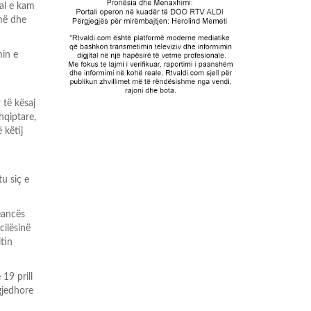
al e kam
jmë dhe
min e
 të kësaj
hqiptare,
 këtij
u siç e
eancës
cilësinë
itin
19 prill
zgjedhore