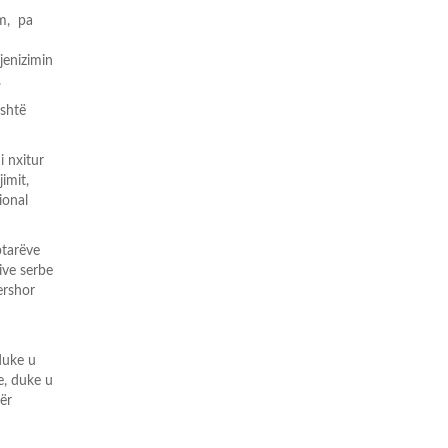
ëm, pa
jenizimin
.
eshtë
i nxitur
imit,
ional
ptarëve
rive serbe
ershor
duke u
e, duke u
për