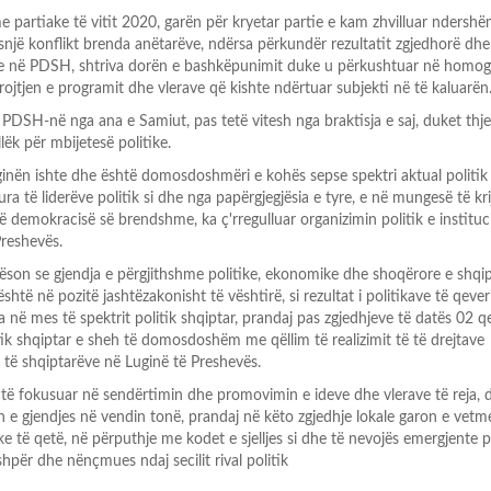
 partiake të vitit 2020, garën për kryetar partie e kam zhvilluar ndersh
asnjë konflikt brenda anëtarëve, ndërsa përkundër rezultatit zgjedhorë dhe
e në PDSH, shtriva dorën e bashkëpunimit duke u përkushtuar në homog
rojtjen e programit dhe vlerave që kishte ndërtuar subjekti në të kaluarën
 PDSH-në nga ana e Samiut, pas tetë vitesh nga braktisja e saj, duket thj
ëk për mbijetesë politike.
uginën ishte dhe është domosdoshmëri e kohës sepse spektri aktual politik 
të liderëve politik si dhe nga papërgjegjësia e tyre, e në mungesë të krij
ë demokracisë së brendshme, ka ç'rregulluar organizimin politik e instituc
reshevës.
ëson se gjendja e përgjithshme politike, ekonomike dhe shoqërore e shqi
shtë në pozitë jashtëzakonisht të vështirë, si rezultat i politikave të qeve
la në mes të spektrit politik shqiptar, prandaj pas zgjedhjeve të datës 02 q
itik shqiptar e sheh të domosdoshëm me qëllim të realizimit të të drejtave
e të shqiptarëve në Luginë të Preshevës.
të fokusuar në sendërtimin dhe promovimin e ideve dhe vlerave të reja, 
 e gjendjes në vendin tonë, prandaj në këto zgjedhje lokale garon e vetm
ke të qetë, në përputhje me kodet e sjelljes si dhe të nevojës emergjente 
shpër dhe nënçmues ndaj secilit rival politik