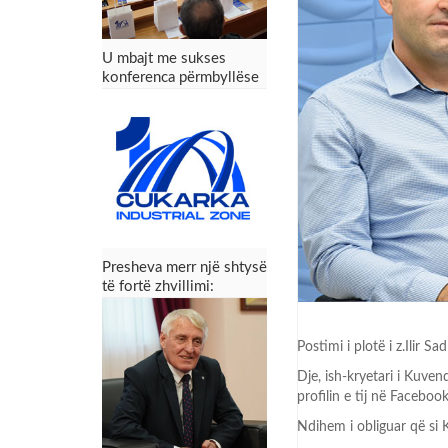
U mbajt me sukses
konferenca përmbyllëse
e projektit Zona
Industriale “Çukarka” –
Presheva fiton mundësi
të reja zhvillimi
Presheva merr një shtysë
të fortë zhvillimi:
Konferenca përmbyllëse
e projektit Zona
Industriale “Çukarka”
Postimi i plotë i z.Ilir Sad
Dje, ish-kryetari i Kuven
profilin e tij në Facebo
Ndihem i obliguar që si K