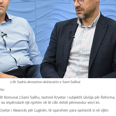
z.Ilir Sadriu demanton deklaratën e Sami Salihut
riu:
dit Komunal z.Sami Salihu, tashmë Kryetar i subjektit Lëvizja për Reforma,
ok ka shpërndarë një njoftim në të cilin është përmendur emri im.
ryetar i Aleancës për Luginën, të sqarohem para opinionit si në vijim: