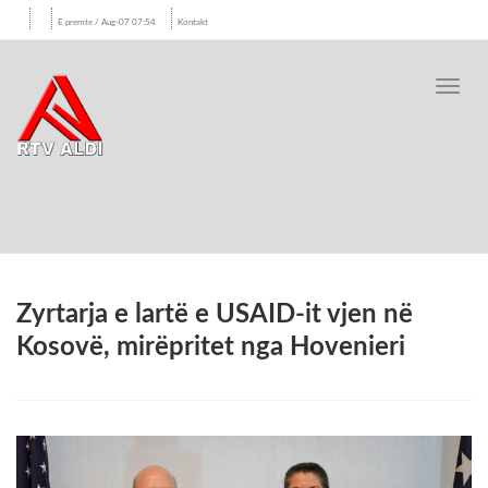
E premte / Aug-07 07:54
Kontakt
Toggl
navig
Zyrtarja e lartë e USAID-it vjen në
Kosovë, mirëpritet nga Hovenieri