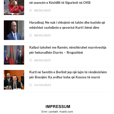
në seancën e Këshillit të Sigurimit në OKB
08/04/2025
Haradinaj: Ne nuk i shkojmë në takim dhe kushdo që
mbështet vazhdimin e qeverisë Kurti i bënë dëm
Kosovës
08/04/2025
Kallasi takohet me Ramën, nënshkruhet marrëveshja
për hekurudhën Durrës – Rrogozhinë
08/04/2025
Kurti në Samitin e Berlinit jep një lajm të rëndësishëm
për Bosnjën: Ka ardhur koha që Kosova të marrë
statusin zyrtar të kandidatit
14/10/2024