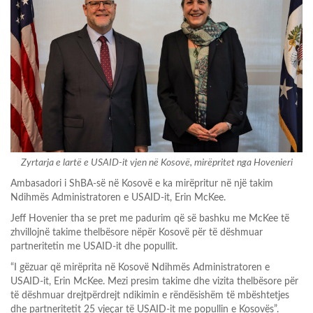
Zyrtarja e lartë e USAID-it vjen në Kosovë, mirëpritet nga Hovenieri
Ambasadori i ShBA-së në Kosovë e ka mirëpritur në një takim
Ndihmës Administratoren e USAID-it, Erin McKee.
Jeff Hovenier tha se pret me padurim që së bashku me McKee të
zhvillojnë takime thelbësore nëpër Kosovë për të dëshmuar
partneritetin me USAID-it dhe popullit.
“I gëzuar që mirëprita në Kosovë Ndihmës Administratoren e
USAID-it, Erin McKee. Mezi presim takime dhe vizita thelbësore për
të dëshmuar drejtpërdrejt ndikimin e rëndësishëm të mbështetjes
dhe partneritetit 25 vjeçar të USAID-it me popullin e Kosovës”.