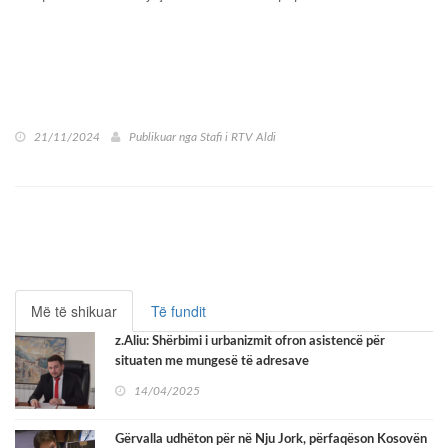
21/11/2024
Publikuar nga
Stafi i RTV Aldi
Më të shikuar
Të fundit
z.Aliu: Shërbimi i urbanizmit ofron asistencë për
situaten me mungesë të adresave
14/04/2025
Gërvalla udhëton për në Nju Jork, përfaqëson Kosovën