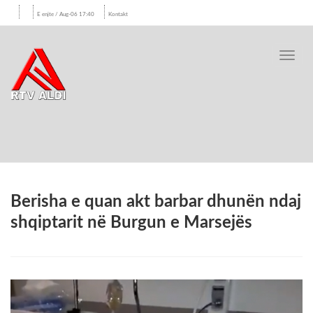
E enjte / Aug-06 17:40
Kontakt
Toggl
navig
Berisha e quan akt barbar dhunën ndaj
shqiptarit në Burgun e Marsejës