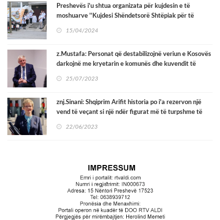
Preshevës i'u shtua organizata për kujdesin e të
moshuarve ''Kujdesi Shëndetsorë Shtëpiak për të
Moshuar''
15/04/2024
z.Mustafa: Personat që destabilizojnë veriun e Kosovës
darkojnë me kryetarin e komunës dhe kuvendit të
Preshevës në një restaurant në Preshevë
25/07/2023
znj.Sinani: Shqiprim Arifit historia po i'a rezervon një
vend të veçant si një ndër figurat më të turpshme të
kombit Shqiptar
22/06/2023