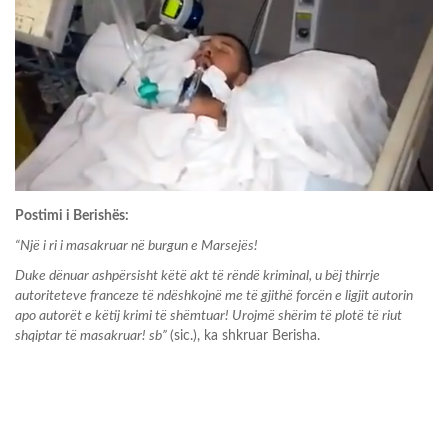
Postimi i Berishës:
“Një i ri i masakruar në burgun e Marsejës!
Duke dënuar ashpërsisht këtë akt të rëndë kriminal, u bëj thirrje
autoriteteve franceze të ndëshkojnë me të gjithë forcën e ligjit autorin
apo autorët e këtij krimi të shëmtuar! Urojmë shërim të plotë të riut
shqiptar të masakruar! sb”
(sic.), ka shkruar Berisha.