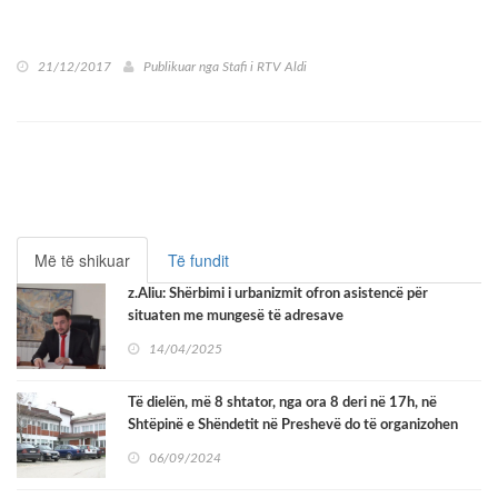
21/12/2017
Publikuar nga
Stafi i RTV Aldi
Më të shikuar
Të fundit
z.Aliu: Shërbimi i urbanizmit ofron asistencë për
situaten me mungesë të adresave
14/04/2025
Të dielën, më 8 shtator, nga ora 8 deri në 17h, në
Shtëpinë e Shëndetit në Preshevë do të organizohen
kontrolla preventive.
06/09/2024