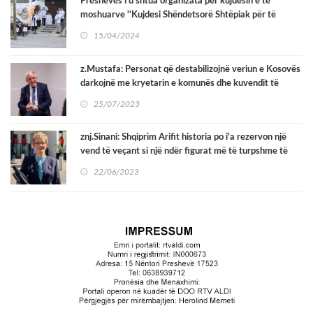
Preshevës i'u shtua organizata për kujdesin e të
moshuarve ''Kujdesi Shëndetsorë Shtëpiak për të
Moshuar''
15/04/2024
z.Mustafa: Personat që destabilizojnë veriun e Kosovës
darkojnë me kryetarin e komunës dhe kuvendit të
Preshevës në një restaurant në Preshevë
25/07/2023
znj.Sinani: Shqiprim Arifit historia po i'a rezervon një
vend të veçant si një ndër figurat më të turpshme të
kombit Shqiptar
22/06/2023