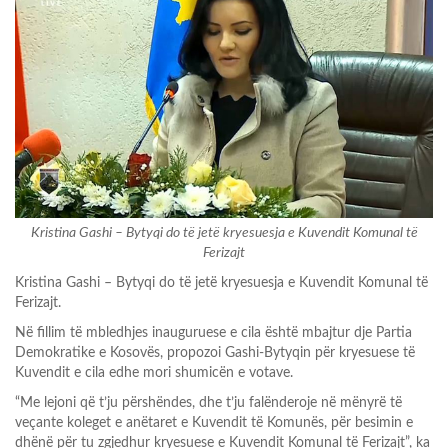
Kristina Gashi – Bytyqi do të jetë kryesuesja e Kuvendit Komunal të
Ferizajt
Kristina Gashi – Bytyqi do të jetë kryesuesja e Kuvendit Komunal të
Ferizajt.
Në fillim të mbledhjes inauguruese e cila është mbajtur dje Partia
Demokratike e Kosovës, propozoi Gashi-Bytyqin për kryesuese të
Kuvendit e cila edhe mori shumicën e votave.
“Me lejoni që t’ju përshëndes, dhe t’ju falënderoje në mënyrë të
veçante koleget e anëtaret e Kuvendit të Komunës, për besimin e
dhënë për tu zgjedhur kryesuese e Kuvendit Komunal të Ferizajt”, ka