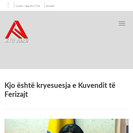
E enjte / Aug-06 17:24
Kontakt
Toggl
navig
Kjo është kryesuesja e Kuvendit të
Ferizajt