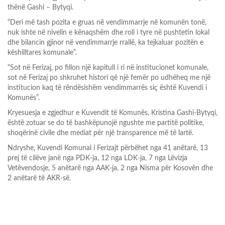
thënë Gashi – Bytyqi.
“Deri më tash pozita e gruas në vendimmarrje në komunën tonë,
nuk ishte në nivelin e kënaqshëm dhe roli i tyre në pushtetin lokal
dhe bilancin gjinor në vendimmarrje rrallë, ka tejkaluar pozitën e
këshilltares komunale”.
“Sot në Ferizaj, po fillon një kapitull i ri në institucionet komunale,
sot në Ferizaj po shkruhet histori që një femër po udhëheq me një
institucion kaq të rëndësishëm vendimmarrës siç është Kuvendi i
Komunës”.
Kryesuesja e zgjedhur e Kuvendit të Komunës, Kristina Gashi-Bytyqi,
është zotuar se do të bashkëpunojë ngushte me partitë politike,
shoqërinë civile dhe mediat për një transparence më të lartë.
Ndryshe, Kuvendi Komunal i Ferizajt përbëhet nga 41 anëtarë, 13
prej të cilëve janë nga PDK-ja, 12 nga LDK-ja, 7 nga Lëvizja
Vetëvendosje, 5 anëtarë nga AAK-ja, 2 nga Nisma për Kosovën dhe
2 anëtarë të AKR-së.