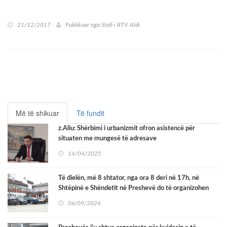
21/12/2017
Publikuar nga
Stafi i RTV Aldi
Më të shikuar
Të fundit
z.Aliu: Shërbimi i urbanizmit ofron asistencë për
situaten me mungesë të adresave
14/04/2025
Të dielën, më 8 shtator, nga ora 8 deri në 17h, në
Shtëpinë e Shëndetit në Preshevë do të organizohen
kontrolla preventive.
06/09/2024