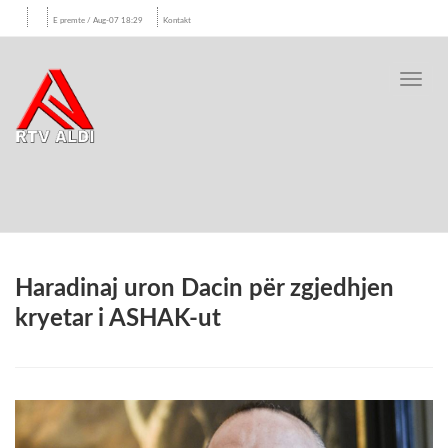
E premte / Aug-07 18:29
Kontakt
Toggl
navig
Haradinaj uron Dacin për zgjedhjen
kryetar i ASHAK-ut