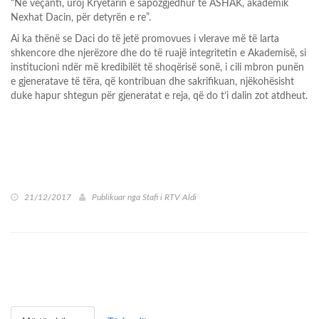
“Në veçanti, uroj Kryetarin e sapozgjedhur të ASHAK, akademik
Nexhat Dacin, për detyrën e re”.
Ai ka thënë se Daci do të jetë promovues i vlerave më të larta
shkencore dhe njerëzore dhe do të ruajë integritetin e Akademisë, si
institucioni ndër më kredibilët të shoqërisë sonë, i cili mbron punën
e gjeneratave të tëra, që kontribuan dhe sakrifikuan, njëkohësisht
duke hapur shtegun për gjeneratat e reja, që do t’i dalin zot atdheut.
21/12/2017
Publikuar nga
Stafi i RTV Aldi