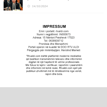
statusin zyrtar të kandidatit
14/10/2024