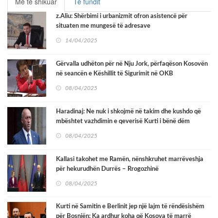
Më të shikuar
Të fundit
z.Aliu: Shërbimi i urbanizmit ofron asistencë për
situaten me mungesë të adresave
14/04/2025
Gërvalla udhëton për në Nju Jork, përfaqëson Kosovën
në seancën e Këshillit të Sigurimit në OKB
08/04/2025
Haradinaj: Ne nuk i shkojmë në takim dhe kushdo që
mbështet vazhdimin e qeverisë Kurti i bënë dëm
Kosovës
08/04/2025
Kallasi takohet me Ramën, nënshkruhet marrëveshja
për hekurudhën Durrës – Rrogozhinë
08/04/2025
Kurti në Samitin e Berlinit jep një lajm të rëndësishëm
për Bosnjën: Ka ardhur koha që Kosova të marrë