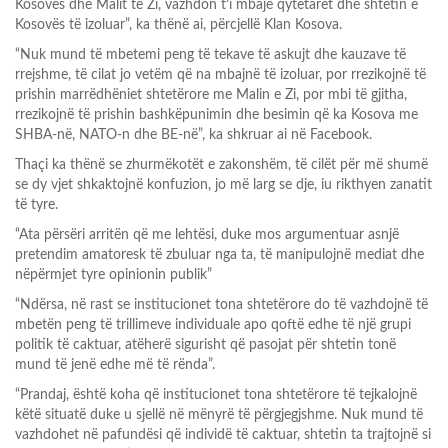
Kosovës dhe Malit të Zi, vazhdon t’i mbajë qytetarët dhe shtetin e
Kosovës të izoluar”, ka thënë ai, përcjellë Klan Kosova.
“Nuk mund të mbetemi peng të tekave të askujt dhe kauzave të
rrejshme, të cilat jo vetëm që na mbajnë të izoluar, por rrezikojnë të
prishin marrëdhëniet shtetërore me Malin e Zi, por mbi të gjitha,
rrezikojnë të prishin bashkëpunimin dhe besimin që ka Kosova me
SHBA-në, NATO-n dhe BE-në”, ka shkruar ai në Facebook.
Thaçi ka thënë se zhurmëkotët e zakonshëm, të cilët për më shumë
se dy vjet shkaktojnë konfuzion, jo më larg se dje, iu rikthyen zanatit
të tyre.
“Ata përsëri arritën që me lehtësi, duke mos argumentuar asnjë
pretendim amatoresk të zbuluar nga ta, të manipulojnë mediat dhe
nëpërmjet tyre opinionin publik”
“Ndërsa, në rast se institucionet tona shtetërore do të vazhdojnë të
mbetën peng të trillimeve individuale apo qoftë edhe të një grupi
politik të caktuar, atëherë sigurisht që pasojat për shtetin tonë
mund të jenë edhe më të rënda”.
“Prandaj, është koha që institucionet tona shtetërore të tejkalojnë
këtë situatë duke u sjellë në mënyrë të përgjegjshme. Nuk mund të
vazhdohet në pafundësi që individë të caktuar, shtetin ta trajtojnë si