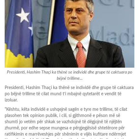
Presidenti, Hashim Thaçi ka thënë se individë dhe grupe të caktuara po
bëjnë trillime...
Presidenti, Hashim Thaçi ka thënë se individë dhe grupe të caktuara
po bëjnë trillime të cilat mund t’i mbajnë qytetarët e vendit të
izoluar.
“Kështu, këta individë e ushqejnë sagën e tyre me trillime, të cilat
plasohen tek opinion publik, i cili, si gjithmonë e pëson më së
shumti jo vetëm për shkak se vazhdojnë të dëgjojnë të njëjtën
zhurmë, por edhe sepse mungesa e përgjegjësisë shtetërore për
ratifikimin e marrëveshjes për shënimin e vijës kufitare ndërmjet