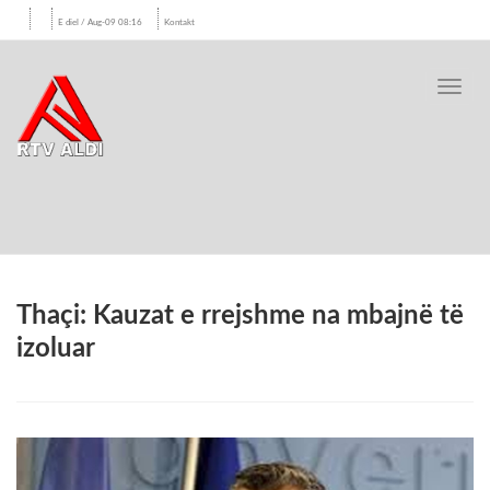
E diel / Aug-09 08:16
Kontakt
Toggl
navig
Thaçi: Kauzat e rrejshme na mbajnë të
izoluar