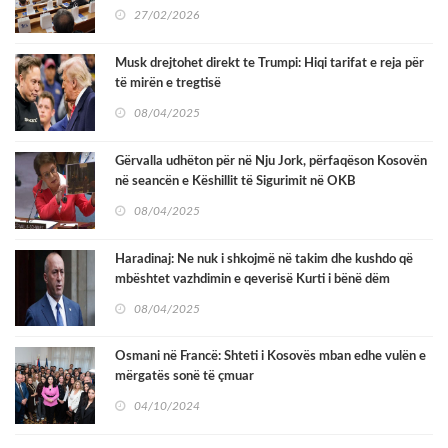
të reja zhvillimi
27/02/2026
Musk drejtohet direkt te Trumpi: Hiqi tarifat e reja për
të mirën e tregtisë
08/04/2025
Gërvalla udhëton për në Nju Jork, përfaqëson Kosovën
në seancën e Këshillit të Sigurimit në OKB
08/04/2025
Haradinaj: Ne nuk i shkojmë në takim dhe kushdo që
mbështet vazhdimin e qeverisë Kurti i bënë dëm
Kosovës
08/04/2025
Osmani në Francë: Shteti i Kosovës mban edhe vulën e
mërgatës sonë të çmuar
04/10/2024