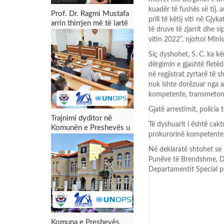
kuadër të fushës së tij. 
Prof. Dr. Ragmi Mustafa
prill të këtij viti në G
arrin thirrjen më të lartë
të druve të zjarrit dhe 
akademike
vitin 2022”, njoftoi Min
Siç dyshohet, S. C. ka k
dërgimin e gjashtë fletë
në regjistrat zyrtarë të s
nuk ishte dorëzuar nga a
kompetente, transmeton
Gjatë arrestimit, policia 
Trajnimi dyditor në
Të dyshuarit i është cak
Komunën e Preshevës u
prokurorinë kompetente
përmbyll me sukses:
Forcimi i kapaciteteve
Në deklaratë shtohet se 
për menaxhimin e zonës
Punëve të Brendshme, De
industriale dhe tërheqjen
Departamentit Special pë
e investimeve
Komuna e Preshevës