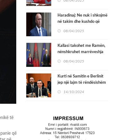
08/04/2025
Sigurimit në OKB
Haradinaj: Ne nuk i shkojmë
në takim dhe kushdo që
mbështet vazhdimin e
08/04/2025
qeverisë Kurti i bënë dëm
Kosovës
Kallasi takohet me Ramën,
nënshkruhet marrëveshja
për hekurudhën Durrës –
08/04/2025
Rrogozhinë
Kurti në Samitin e Berlinit
jep një lajm të rëndësishëm
për Bosnjën: Ka ardhur koha
14/10/2024
që Kosova të marrë statusin
zyrtar të kandidatit
enikë të
mpanie që
tar në