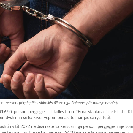
et personi përgjegjës i shkollës fillore nga Bujanoci për marrje ryshfeti
 (1972), personi përgjegjës i shkollës fillore “Bora Stankoviq” në fshatin Kl
n dyshimin se ka kryer veprën penale të marrjes së ryshfetit.
shti i vitit 2022 në disa raste ka kërkuar nga personi përgjegjës i një ko
ve të zjarrit, si dhe se ka marrë sot 2400 euro që të kryejë një veprim zyr