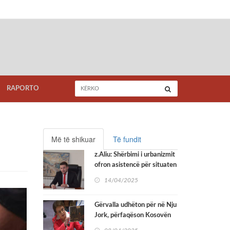
RAPORTO
Më të shikuar
Të fundit
z.Aliu: Shërbimi i urbanizmit
ofron asistencë për situaten
me mungesë të adresave
14/04/2025
Gërvalla udhëton për në Nju
Jork, përfaqëson Kosovën
në seancën e Këshillit të