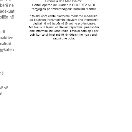
 bërë në
joadekuat
ollën në
rit
roaktive
ealisht
gjykatën
në
së së
të