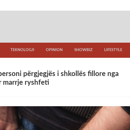
TEKNOLOGJI
OPINION
SHOWBIZ
LIFESTYLE
ersoni përgjegjës i shkollës fillore nga
 marrje ryshfeti