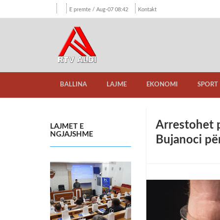
E premte / Aug-07 08:42
Kontakt
BALLINA
LAJME
EKONOMI
SPORT
Arrestohet p
LAJMET E
NGJAJSHME
Bujanoci për