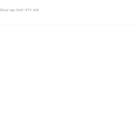
likuar nga
Stafi i RTV Aldi