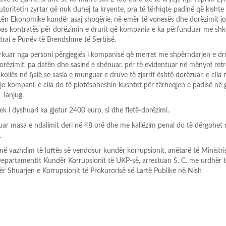
autoritetin zyrtar që nuk duhej ta kryente, pra të tërhiqte padinë që kishte
jykatën Ekonomike kundër asaj shoqërie, në emër të vonesës dhe dorëzimit 
sipas kontratës për dorëzimin e drurit që kompania e ka përfunduar me shk
istrai e Punëv të Brendshme të Serbisë.
ërkuar nga personi përgjegjës i kompanisë që merret me shpërndarjen e dru
dorëzimit, pa datën dhe sasinë e shënuar, për të evidentuar në mënyrë ret
hkollës në fjalë se sasia e munguar e druve të zjarrit është dorëzuar. e cila r
jo kompani, e cila do të plotësoheshin kushtet për tërheqjen e padisë në 
 Tanjug.
tek i dyshuari ka gjetur 2400 euro, si dhe fletë-dorëzimi.
tuar masa e ndalimit deri në 48 orë dhe me kallëzim penal do të dërgohet 
.
në vazhdim të luftës së vendosur kundër korrupsionit, anëtarë të Ministri
partamentit Kundër Korrupsionit të UKP-së, arrestuan S. C. me urdhër 
r Shuarjen e Korrupsionit të Prokurorisë së Lartë Publike në Nish