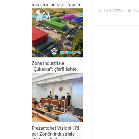
investon në dije: Trajnim
dyditor për punonjësit
02/06/2023
Pub
për menaxhimin e zonës
industriale dhe tërheqjen
e investimeve
Zona industriale
''Çukarka'': çfarë është,
për çfarë shërben dhe
çfarë mund t’i sjellë
Preshevës
Prezantohet Vizioni i Ri
për Zonën Industriale