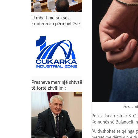
U mbajt me sukses
konferenca përmbyllëse
e projektit Zona
Industriale “Çukarka” –
Presheva fiton mundësi
të reja zhvillimi
Presheva merr një shtysë
të fortë zhvillimi:
Konferenca përmbyllëse
e projektit Zona
Industriale “Çukarka”
Arrestoh
Policia ka arrestuar S. C.
Komunës së Bujanocit, në
“Ai dyshohet se që nga gu
merret me dërgimin e dru