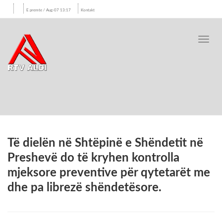
E premte / Aug-07 13:17
Kontakt
Toggl
navig
Të dielën në Shtëpinë e Shëndetit në
Preshevë do të kryhen kontrolla
mjeksore preventive për qytetarët me
dhe pa librezë shëndetësore.