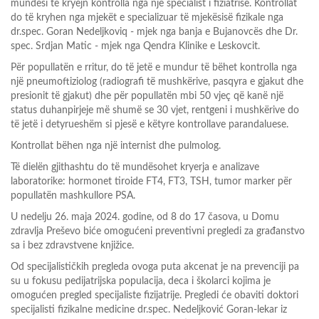
mundësi të kryejn kontrolla nga një specialist i fiziatrisë. Kontrollat
do të kryhen nga mjekët e specializuar të mjekësisë fizikale nga
dr.spec. Goran Nedeljkoviq - mjek nga banja e Bujanovcës dhe Dr.
spec. Srdjan Matic - mjek nga Qendra Klinike e Leskovcit.
Për popullatën e rritur, do të jetë e mundur të bëhet kontrolla nga
një pneumoftiziolog (radiografi të mushkërive, pasqyra e gjakut dhe
presionit të gjakut) dhe për popullatën mbi 50 vjeç që kanë një
status duhanpirjeje më shumë se 30 vjet, rentgeni i mushkërive do
të jetë i detyrueshëm si pjesë e këtyre kontrollave parandaluese.
Kontrollat bëhen nga një internist dhe pulmolog.
Të dielën gjithashtu do të mundësohet kryerja e analizave
laboratorike: hormonet tiroide FT4, FT3, TSH, tumor marker për
popullatën mashkullore PSA.
U nedelju 26. maja 2024. godine, od 8 do 17 časova, u Domu
zdravlja Preševo biće omogućeni preventivni pregledi za građanstvo
sa i bez zdravstvene knjižice.
Od specijalističkih pregleda ovoga puta akcenat je na prevenciji pa
su u fokusu pedijatrijska populacija, deca i školarci kojima je
omogućen pregled specijaliste fizijatrije. Pregledi će obaviti doktori
specijalisti fizikalne medicine dr.spec. Nedeljković Goran-lekar iz