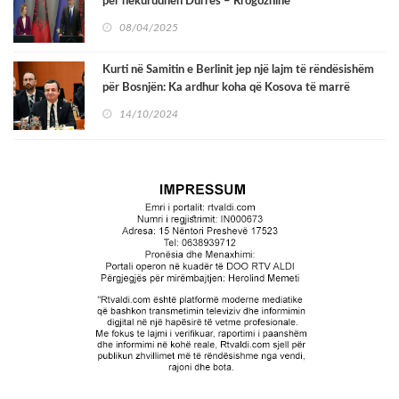
për hekurudhën Durrës – Rrogozhinë
08/04/2025
Kurti në Samitin e Berlinit jep një lajm të rëndësishëm
për Bosnjën: Ka ardhur koha që Kosova të marrë
statusin zyrtar të kandidatit
14/10/2024