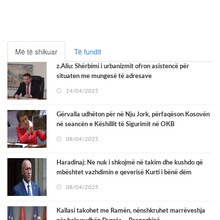
Më të shikuar
Të fundit
z.Aliu: Shërbimi i urbanizmit ofron asistencë për
situaten me mungesë të adresave
14/04/2025
Gërvalla udhëton për në Nju Jork, përfaqëson Kosovën
në seancën e Këshillit të Sigurimit në OKB
08/04/2025
Haradinaj: Ne nuk i shkojmë në takim dhe kushdo që
mbështet vazhdimin e qeverisë Kurti i bënë dëm
Kosovës
08/04/2025
Kallasi takohet me Ramën, nënshkruhet marrëveshja