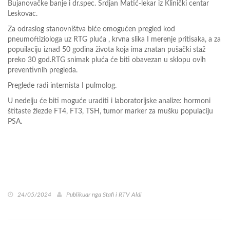
Bujanovačke banje i dr.spec. Srdjan Matić-lekar iz Klinički centar
Leskovac.
Za odraslog stanovništva biće omogućen pregled kod
pneumoftiziologa uz RTG pluća , krvna slika I merenje pritisaka, a za
popuilaciju iznad 50 godina života koja ima znatan pušački staž
preko 30 god.RTG snimak pluća će biti obavezan u sklopu ovih
preventivnih pregleda.
Preglede radi internista I pulmolog.
U nedelju će biti moguće uraditi i laboratorijske analize: hormoni
štitaste žlezde FT4, FT3, TSH, tumor marker za mušku populaciju
PSA.
24/05/2024
Publikuar nga
Stafi i RTV Aldi