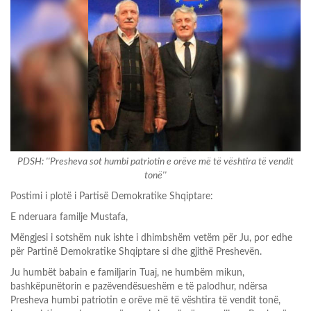
PDSH: ''Presheva sot humbi patriotin e orëve më të vështira të vendit
tonë''
Postimi i plotë i Partisë Demokratike Shqiptare:
E nderuara familje Mustafa,
Mëngjesi i sotshëm nuk ishte i dhimbshëm vetëm për Ju, por edhe
për Partinë Demokratike Shqiptare si dhe gjithë Preshevën.
Ju humbët babain e familjarin Tuaj, ne humbëm mikun,
bashkëpunëtorin e pazëvendësueshëm e të palodhur, ndërsa
Presheva humbi patriotin e orëve më të vështira të vendit tonë,