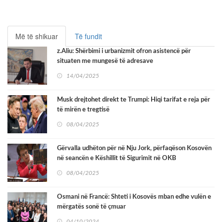
Më të shikuar
Të fundit
z.Aliu: Shërbimi i urbanizmit ofron asistencë për
situaten me mungesë të adresave
14/04/2025
Musk drejtohet direkt te Trumpi: Hiqi tarifat e reja për
të mirën e tregtisë
08/04/2025
Gërvalla udhëton për në Nju Jork, përfaqëson Kosovën
në seancën e Këshillit të Sigurimit në OKB
08/04/2025
Osmani në Francë: Shteti i Kosovës mban edhe vulën e
mërgatës sonë të çmuar
04/10/2024