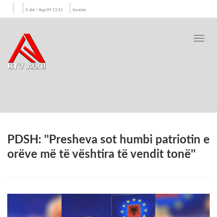
E diel / Aug-09 13:31
Kontakt
Toggl
navig
PDSH: ''Presheva sot humbi patriotin e
orëve më të vështira të vendit tonë''