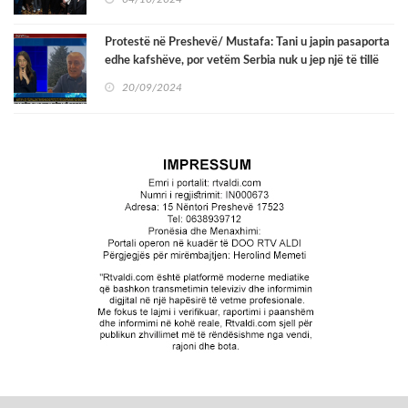
Protestë në Preshevë/ Mustafa: Tani u japin pasaporta
edhe kafshëve, por vetëm Serbia nuk u jep një të tillë
shqiptarëve
20/09/2024