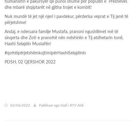
humanistin e pakursyer që punoi shumë për popullin e Preshevës
dhe mbarë shqiptarët në gjitha trojet e kombit!
Nuk mundë të jet një njeri i pavdekur, përderisa veprat e Tij janë të
përjetshme!
Andaj, e nderuara familje Mustafa, pranoni ngushllimet më të
sinqerta dhe Zoti e pranoftë nën mëshirën e Tij atdhetarin tonë,
Haxhi Selajdin Mustafën!
#qoftëipërjetshëmkujtimipërHaxhiSelajdinin
PDSH, 02 QERSHOR 2022
02/06/2022
Publikuar nga
Stafi i RTV Aldi