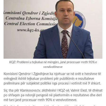
KQZ: Problemi u tejkalua në mëngjes, janë procesuar rreth 90% e
vendvotimeve
Komisioni Qendror i Zgjedhjeve ka njoftuar se në orët e hershme të
mëngjesit është tejkaluar problemi për publikimin e rezultateve
preliminare për subjektet politike nga procesi i votimit më 9 shkurt.
Siç tha për Klankosova.tv, zëdhënësi i KQZ-së, Valmir Elezi, të dhënat
po shfaqen pa ndonjë pengesë në platformën e rezultateve dhe deri
më tani janë procesuar rreth 90% e vendvotimeve.