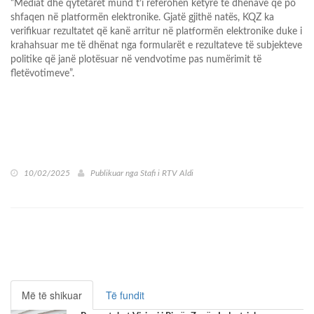
“Mediat dhe qytetarët mund t’i referohen këtyre të dhënave që po
shfaqen në platformën elektronike. Gjatë gjithë natës, KQZ ka
verifikuar rezultatet që kanë arritur në platformën elektronike duke i
krahahsuar me të dhënat nga formularët e rezultateve të subjekteve
politike që janë plotësuar në vendvotime pas numërimit të
fletëvotimeve”.
10/02/2025
Publikuar nga
Stafi i RTV Aldi
Më të shikuar
Të fundit