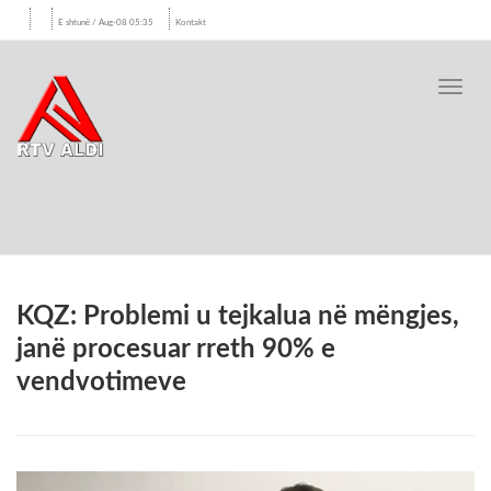
E shtunë / Aug-08 05:35
Kontakt
Toggl
navig
KQZ: Problemi u tejkalua në mëngjes,
janë procesuar rreth 90% e
vendvotimeve