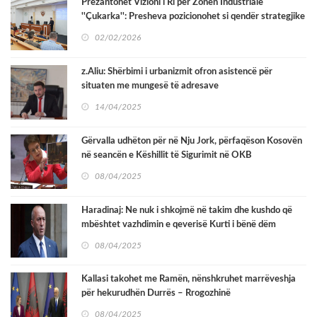
Prezantohet Vizioni i Ri për Zonën Industriale
''Çukarka'': Presheva pozicionohet si qendër strategjike
logjistike në Korridorin 10
02/02/2026
z.Aliu: Shërbimi i urbanizmit ofron asistencë për
situaten me mungesë të adresave
14/04/2025
Gërvalla udhëton për në Nju Jork, përfaqëson Kosovën
në seancën e Këshillit të Sigurimit në OKB
08/04/2025
Haradinaj: Ne nuk i shkojmë në takim dhe kushdo që
mbështet vazhdimin e qeverisë Kurti i bënë dëm
Kosovës
08/04/2025
Kallasi takohet me Ramën, nënshkruhet marrëveshja
për hekurudhën Durrës – Rrogozhinë
08/04/2025