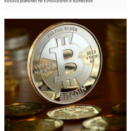
Kosova pranohet në Evrovizionin e Bizneseve