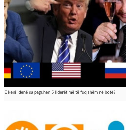
E keni idenë sa paguhen 5 liderët më të fuqishëm në botë?