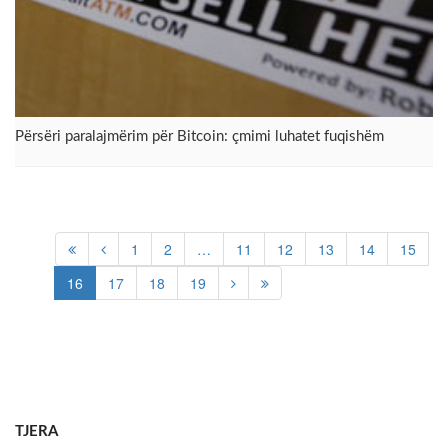
Përsëri paralajmërim për Bitcoin: çmimi luhatet fuqishëm
1
2
…
11
12
13
14
15
16
17
18
19
TJERA