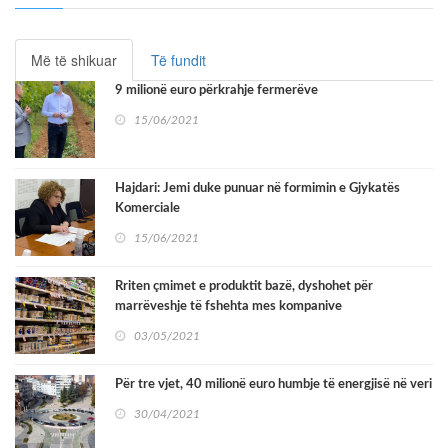
Më të shikuar
Të fundit
9 milionë euro përkrahje fermerëve
15/06/2021
Hajdari: Jemi duke punuar në formimin e Gjykatës
Komerciale
15/06/2021
Rriten çmimet e produktit bazë, dyshohet për
marrëveshje të fshehta mes kompanive
03/05/2021
Për tre vjet, 40 milionë euro humbje të energjisë në veri
30/04/2021