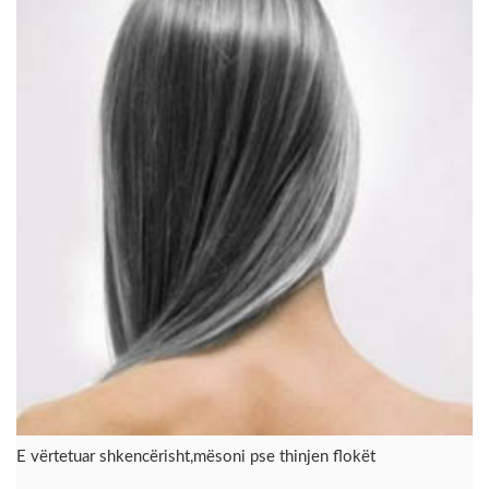
E vërtetuar shkencërisht,mësoni pse thinjen flokët