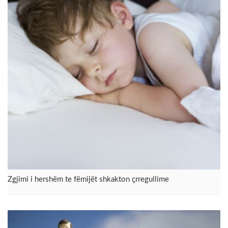
Zgjimi i hershëm te fëmijët shkakton çrregullime