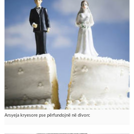
Arsyeja kryesore pse përfundojnë në divorc