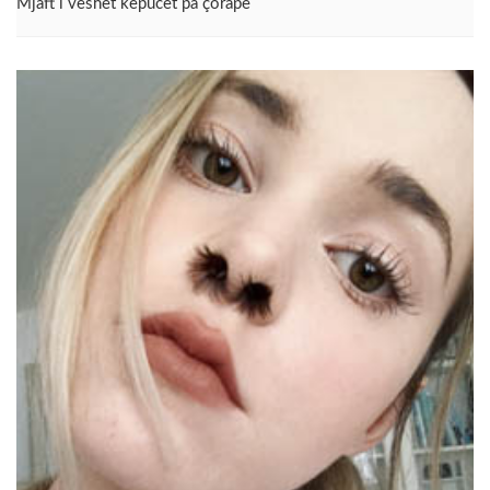
Mjaft i veshët këpucët pa çorape