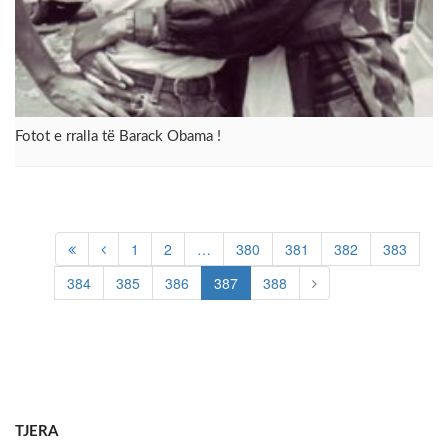
Fotot e rralla të Barack Obama !
1
2
…
380
381
382
383
384
385
386
387
388
TJERA