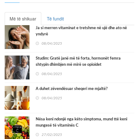
Më të shikuar
Të fundit
Ja si merren vitaminat e tretshme në ujë dhe ato në
yndyrë
08/04/2025
Studim: Gratë janë më të forta, hormonët femra
shtypin dhimbjen më mirë se opioidet
08/04/2025
A duhet zëvendësuar sheqeri me mjaltë?
08/04/2025
Nësa keni ndonjë nga këto simptoma, mund ttë keni
mungesë të vitaminës C
27/02/2025