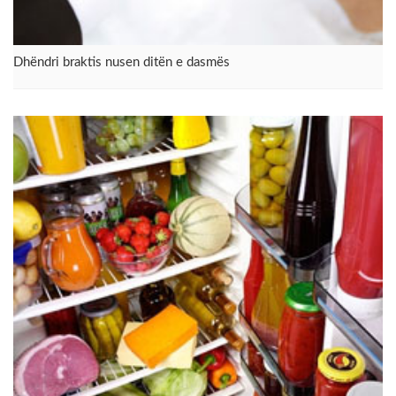
Dhëndri braktis nusen ditën e dasmës